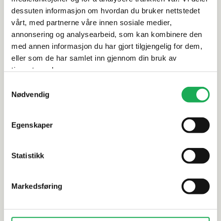
dessuten informasjon om hvordan du bruker nettstedet
vårt, med partnerne våre innen sosiale medier,
Leveringsinformasjon
annonsering og analysearbeid, som kan kombinere den
med annen informasjon du har gjort tilgjengelig for dem,
Dokumentasjon
eller som de har samlet inn gjennom din bruk av
tjenestene deres.
Samtykkevalg
Nødvendig
Alternative produkter
Egenskaper
LEA
+9 farger
LEA
Statistikk
Intense, Beige (Blank) 60x120 Flis
Intense, B
Markedsføring