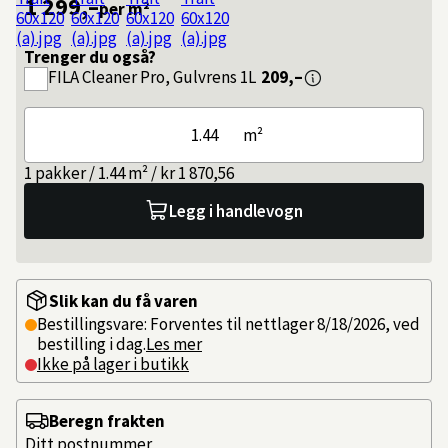
1 299,–
per m²
Trenger du også?
FILA
Cleaner Pro, Gulvrens 1L
209,–
m²
1 pakker / 1.44 m² / kr 1 870,56
Legg i handlevogn
Slik kan du få varen
Bestillingsvare: Forventes til nettlager 8/18/2026, ved
bestilling i dag.
Les mer
Ikke på lager i butikk
Beregn frakten
Ditt postnummer