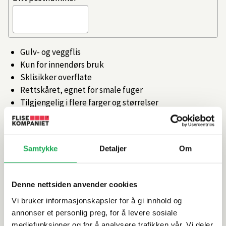
Gulv- og veggflis
Kun for innendørs bruk
Sklisikker overflate
Rettskåret, egnet for smale fuger
Tilgjengelig i flere farger og størrelser
Artikkelnr.
101504998
Samtykke
Detaljer
Om
Produktinformasjon
Denne nettsiden anvender cookies
Spesifikasjoner
Vi bruker informasjonskapsler for å gi innhold og
annonser et personlig preg, for å levere sosiale
Rengjøring og vedlikehold
mediefunksjoner og for å analysere trafikken vår. Vi deler