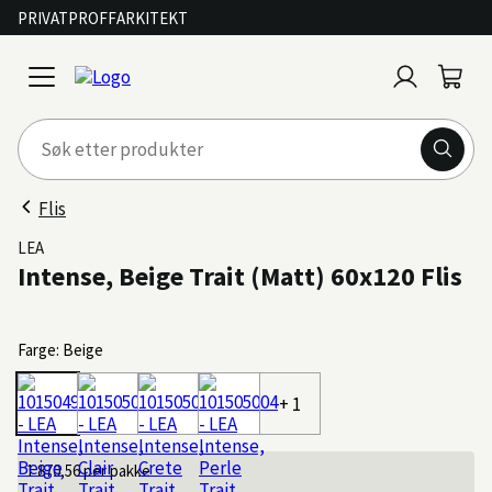
PRIVAT
PROFF
ARKITEKT
Logg
Handl
open
inn
menu
Flis
LEA
Intense, Beige Trait (Matt) 60x120 Flis
Farge: Beige
+ 1
1 870,56
per pakke