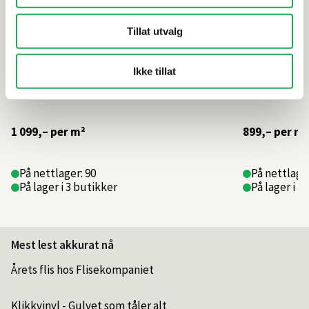
Tillat utvalg
Ikke tillat
1 099,–
per m²
899,–
per m²
På nettlager: 90
På nettlager
På lager i 3 butikker
På lager i 4
Mest lest akkurat nå
Årets flis hos Flisekompaniet
Klikkvinyl - Gulvet som tåler alt