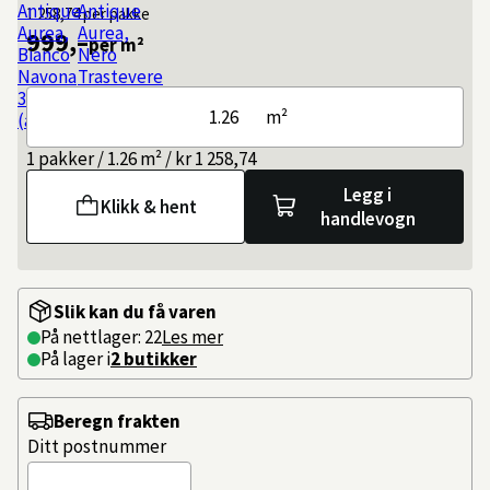
1 258,74
per pakke
999,–
per m²
m²
1 pakker / 1.26 m² / kr 1 258,74
Legg i
Klikk & hent
handlevogn
Slik kan du få varen
På nettlager: 22
Les mer
På lager i
2 butikker
Beregn frakten
Ditt postnummer