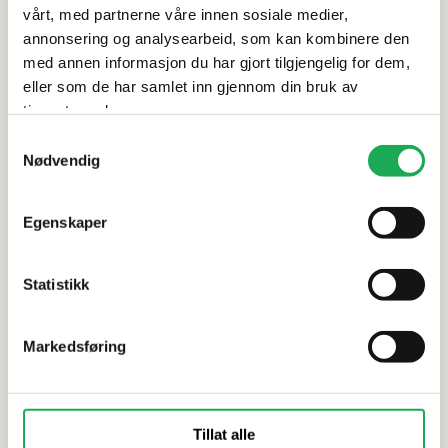
Leveringsinformasjon
vårt, med partnerne våre innen sosiale medier,
annonsering og analysearbeid, som kan kombinere den
med annen informasjon du har gjort tilgjengelig for dem,
Dokumentasjon
eller som de har samlet inn gjennom din bruk av
tjenestene deres.
Samtykkevalg
Alternative produkter
Nødvendig
Egenskaper
LA FENICE
LA FENICE
+1 farge
Amazing, A
Antique Aurea, Bianco Navona 60x60
Statistikk
Flis
Markedsføring
Tillat alle