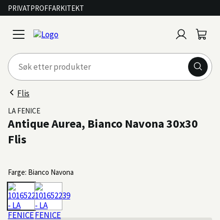
PRIVAT
PROFF
ARKITEKT
Logg
Handl
open
inn
menu
Flis
LA FENICE
Antique Aurea, Bianco Navona 30x30
Flis
Farge: Bianco Navona