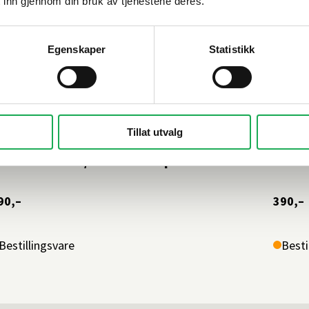
 inn gjennom din bruk av tjenestene deres.
Egenskaper
Statistikk
KORSB
Tillat utvalg
ORSBAKKEN BAD
Skuf
kuffematte f/servantskap PINE 50
90,–
390,–
Bestillingsvare
Besti