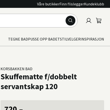
Våre butikker
Finn flislegger
Kundeklubb
Logg
Handle
inn
TEGNE BAD
PUSSE OPP BADET
STILVELGER
INSPIRASJON
KORSBAKKEN BAD
Skuffematte f/dobbelt
servantskap 120
720,–