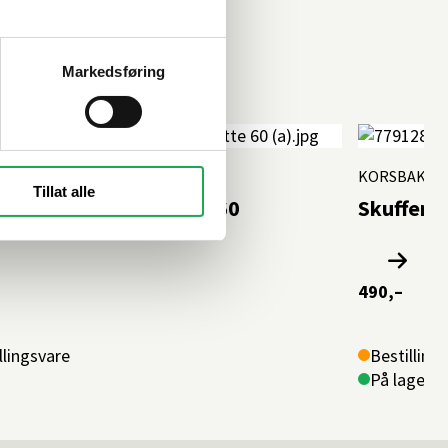
Markedsføring
AKKEN BAD
KORSBAKKE
Tillat alle
fematte f/servantskap 60
Skuffema
490,–
llingsvare
Bestilling
På lager i 