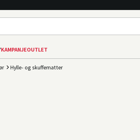
Y
KAMPANJE
OUTLET
ør
Hylle- og skuffematter