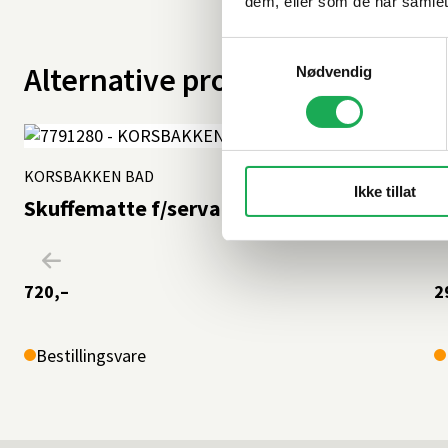
dem, eller som de har samlet
Samtykkevalg
Alternative produkter
Nødvendig
KORSBAKKEN BAD
Ikke tillat
K
Skuffematte f/servantskap 120
S
720,–
2
Bestillingsvare