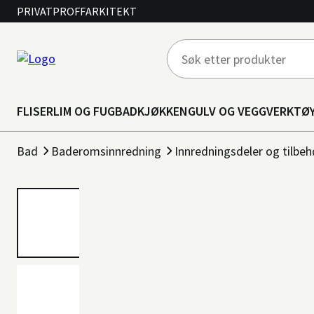
PRIVAT
PROFF
ARKITEKT
FLISER
LIM OG FUG
BAD
KJØKKEN
GULV OG VEGG
VERKTØ
Bad
Baderomsinnredning
Innredningsdeler og tilbeh