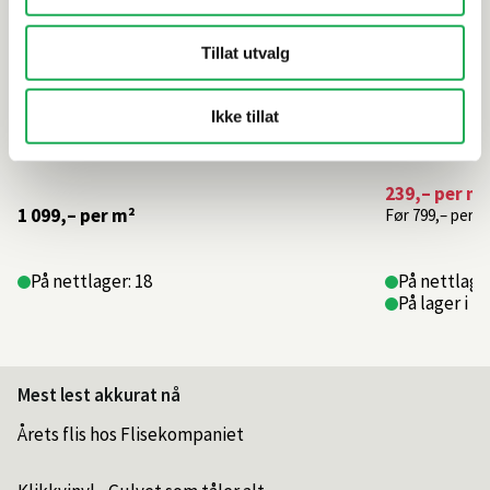
Tillat utvalg
Ikke tillat
239,–
per m²
1 099,–
per m²
Før
799,–
per m
På nettlager: 18
På nettlage
På lager i 2
Mest lest akkurat nå
Årets flis hos Flisekompaniet