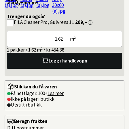
299,–
per m²
Trenger du også?
FILA
Cleaner Pro, Gulvrens 1L
209,–
m²
1 pakker / 1.62 m² / kr 484,38
Legg i handlevogn
Slik kan du få varen
På nettlager: 100+
Les mer
Ikke på lager i butikk
Utstilt i butikk
Beregn frakten
Ditt postnummer