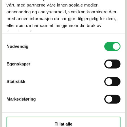
vårt, med partnerne våre innen sosiale medier,
annonsering og analysearbeid, som kan kombinere den
Dokumentasjon
med annen informasjon du har gjort tilgjengelig for dem,
eller som de har samlet inn gjennom din bruk av
tjenestene deres.
Samtykkevalg
Alternative produkter
Nødvendig
-70%
Egenskaper
RAK
FIORANESE
Marte, Bei
Montpellier, Cenere 30x60 Flis
Statistikk
Markedsføring
Tillat alle