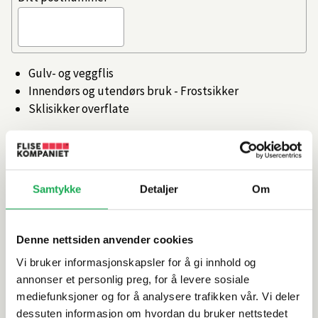
Gulv- og veggflis
Innendørs og utendørs bruk - Frostsikker
Sklisikker overflate
Artikkelnr.
101969702
Samtykke
Detaljer
Om
Produktinformasjon
Spesifikasjoner
Denne nettsiden anvender cookies
Vi bruker informasjonskapsler for å gi innhold og
Rengjøring og vedlikehold
annonser et personlig preg, for å levere sosiale
mediefunksjoner og for å analysere trafikken vår. Vi deler
dessuten informasjon om hvordan du bruker nettstedet
Leveringsinformasjon