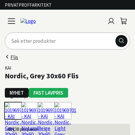
PRIVAT
PROFF
ARKITEKT
Logg
Handl
open
inn
menu
Flis
KAI
Nordic, Grey 30x60 Flis
NYHET
FAST LAVPRIS
Farge: Grey
484,38
per pakke