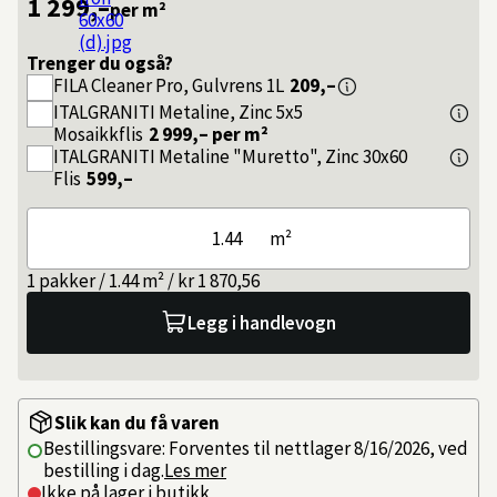
1 299,–
per m²
Trenger du også?
FILA
Cleaner Pro, Gulvrens 1L
209,–
ITALGRANITI
Metaline, Zinc 5x5
Mosaikkflis
2 999,–
per m²
ITALGRANITI
Metaline "Muretto", Zinc 30x60
Flis
599,–
m²
1 pakker / 1.44 m² / kr 1 870,56
Legg i handlevogn
Slik kan du få varen
Bestillingsvare: Forventes til nettlager 8/16/2026, ved
bestilling i dag.
Les mer
Ikke på lager i butikk