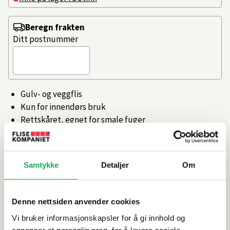
Beregn frakten
Ditt postnummer
Gulv- og veggflis
Kun for innendørs bruk
Rettskåret, egnet for smale fuger
Tilgjengelig i flere farger og størrelser
Produsert i Italia
Artikkelnr.
101368895
Samtykke
Detaljer
Om
Denne nettsiden anvender cookies
Produktinformasjon
Vi bruker informasjonskapsler for å gi innhold og
annonser et personlig preg, for å levere sosiale