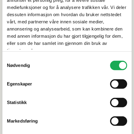
Spesifikasjoner
mediefunksjoner og for å analysere trafikken vår. Vi deler
dessuten informasjon om hvordan du bruker nettstedet
Rengjøring og vedlikehold
vårt, med partnerne våre innen sosiale medier,
annonsering og analysearbeid, som kan kombinere den
med annen informasjon du har gjort tilgjengelig for dem,
Leveringsinformasjon
eller som de har samlet inn gjennom din bruk av
tjenestene deres.
Dokumentasjon
Samtykkevalg
Nødvendig
Alternative produkter
Egenskaper
Statistikk
ITALGRANITI
+4 farger
ITALGRANITI
Nordic Stone, Svezia 60x60 Flis
Metaline, 
Markedsføring