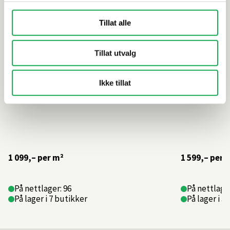
Tillat alle
Tillat utvalg
Ikke tillat
1 099,–
per m²
1 599,–
per 
På nettlager: 96
På nettlager
På lager i 7 butikker
På lager i 3