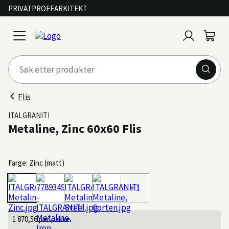
PRIVAT
PROFF
ARKITEKT
Logg
Handl
open
inn
menu
Flis
ITALGRANITI
Metaline, Zinc 60x60 Flis
Farge: Zinc (matt)
+ 1
1 870,56
per pakke