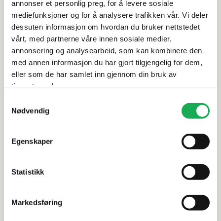
annonser et personlig preg, for å levere sosiale
Spesifikasjoner
mediefunksjoner og for å analysere trafikken vår. Vi deler
dessuten informasjon om hvordan du bruker nettstedet
vårt, med partnerne våre innen sosiale medier,
Rengjøring og vedlikehold
annonsering og analysearbeid, som kan kombinere den
med annen informasjon du har gjort tilgjengelig for dem,
Leveringsinformasjon
eller som de har samlet inn gjennom din bruk av
tjenestene deres.
Dokumentasjon
Samtykkevalg
Nødvendig
Egenskaper
Alternative produkter
Statistikk
ITALGRANITI
+4 farger
ITALGRANITI
Markedsføring
Metaline, Iron 60x60 Flis
Metaline, 