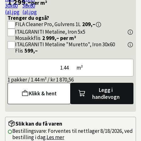
1 299,–
per m²
Trenger du også?
FILA
Cleaner Pro, Gulvrens 1L
209,–
ITALGRANITI
Metaline, Iron 5x5
Mosaikkflis
2 999,–
per m²
ITALGRANITI
Metaline "Muretto", Iron 30x60
Flis
599,–
m²
1 pakker / 1.44 m² / kr 1 870,56
Legg i
Klikk & hent
handlevogn
Slik kan du få varen
Bestillingsvare: Forventes til nettlager 8/18/2026, ved
bestilling i dag.
Les mer