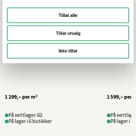
Tillat alle
Tillat utvalg
Ikke tillat
1 299,–
per m²
1 599,–
per 
På nettlager: 62
På nettlager
På lager i 6 butikker
På lager i 3