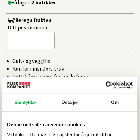
På lager i
2 butikker
Beregn frakten
Ditt postnummer
Gulv- og veggflis
Kun for innendørs bruk
Rettskåret, egnet for smale fuger
Tilgjengelig i flere farger og størrelser
Produsert i Italia
Samtykke
Detaljer
Om
Artikkelnr.
101368886
Denne nettsiden anvender cookies
Produktinformasjon
Vi bruker informasjonskapsler for å gi innhold og