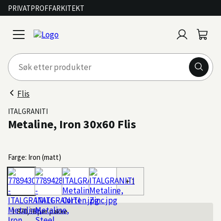
PRIVAT
PROFF
ARKITEKT
Logg
Handl
open
inn
menu
Flis
ITALGRANITI
Metaline, Iron 30x60 Flis
Farge: Iron (matt)
+ 1
1 870,56
per pakke