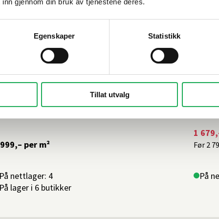
 inn gjennom din bruk av tjenestene deres.
Egenskaper
Statistikk
BESTSELGER
-40
TALGRANITI
+5 farger
AZ
hale, Sand 5x5 Mosaikkflis
Marm
Tillat utvalg
Mosai
1 679,
 999,–
per m²
Før
2 7
På nettlager: 4
På ne
På lager i 6 butikker