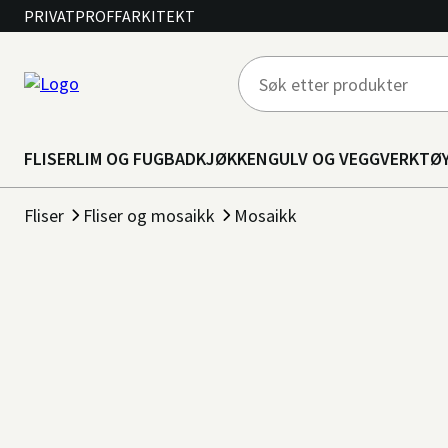
PRIVAT
PROFF
ARKITEKT
FLISER
LIM OG FUG
BAD
KJØKKEN
GULV OG VEGG
VERKTØ
Fliser
Fliser og mosaikk
Mosaikk