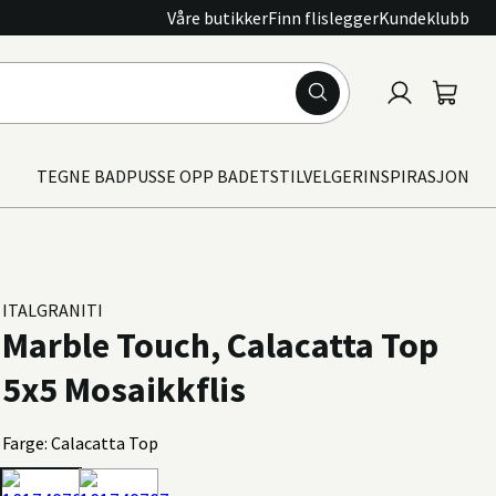
Våre butikker
Finn flislegger
Kundeklubb
Logg
Handle
inn
TEGNE BAD
PUSSE OPP BADET
STILVELGER
INSPIRASJON
ITALGRANITI
Marble Touch, Calacatta Top
5x5 Mosaikkflis
Farge: Calacatta Top