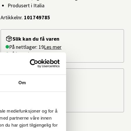
Produsert i Italia
Artikkelnr.
101749785
Slik kan du få varen
På nettlager: 19
Les mer
På lager i
1 butikk
Beregn frakten
Om
Ditt postnummer
iale mediefunksjoner og for å
 med partnerne våre innen
u har gjort tilgjengelig for