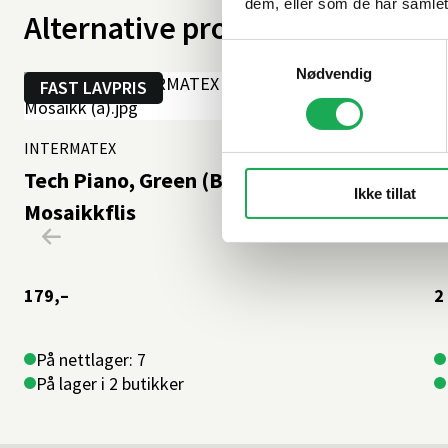
dem, eller som de har samlet
Alternative produkter
Samtykkevalg
Nødvendig
FAST LAVPRIS
INTERMATEX
+6 farger
I
Tech Piano, Green (Blank) 2x15
S
Ikke tillat
Mosaikkflis
179,–
2
På nettlager: 7
På lager i 2 butikker