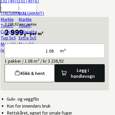
3 238,92
per pakke
2 999,–
per m²
m²
1 pakker / 1.08 m² / kr 3 238,92
Legg i
Klikk & hent
handlevogn
Gulv- og veggflis
Kun for innendørs bruk
Rettskåret, egnet for smale fuger