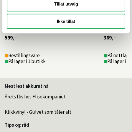
Tillat utvalg
Ikke tillat
599,–
369,–
Bestillingsvare
På nettlage
På lager i 1 butikk
På lager i 3
Mest lest akkurat nå
Årets flis hos Flisekompaniet
Klikkvinyl - Gulvet som tåler alt
Tips og råd