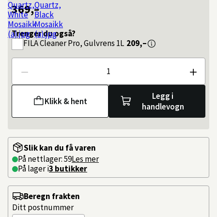
369,–
Trenger du også?
FILA
Cleaner Pro, Gulvrens 1L
209,–
Antall
Legg i
Klikk & hent
handlevogn
Slik kan du få varen
På nettlager: 59
Les mer
På lager i
3 butikker
Beregn frakten
Ditt postnummer