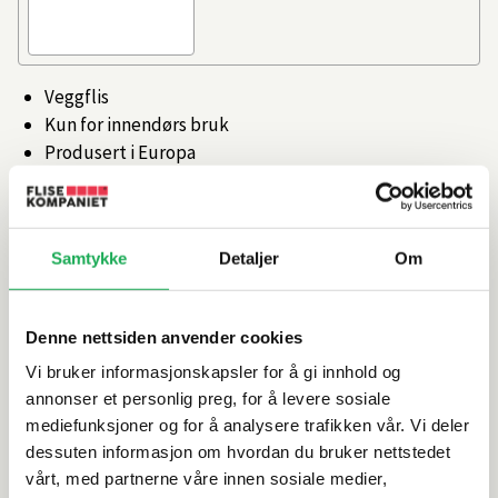
Veggflis
Kun for innendørs bruk
Produsert i Europa
Artikkelnr.
101368350
Samtykke
Detaljer
Om
Produktinformasjon
Denne nettsiden anvender cookies
Spesifikasjoner
Vi bruker informasjonskapsler for å gi innhold og
annonser et personlig preg, for å levere sosiale
Leveringsinformasjon
mediefunksjoner og for å analysere trafikken vår. Vi deler
dessuten informasjon om hvordan du bruker nettstedet
Dokumentasjon
vårt, med partnerne våre innen sosiale medier,