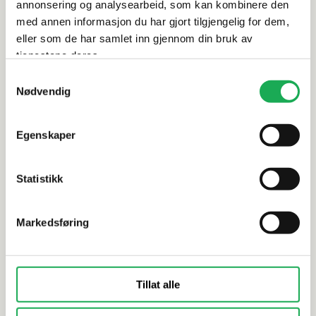
annonsering og analysearbeid, som kan kombinere den
med annen informasjon du har gjort tilgjengelig for dem,
eller som de har samlet inn gjennom din bruk av
Alternative produkter
tjenestene deres.
Samtykkevalg
FAST LAVP
Nødvendig
INTERMATEX
+1 farge
INTERMATEX
Egenskaper
Nácar, Arena 1,5x3 Mosaikkflis
Nácar, Sto
Statistikk
Markedsføring
Tillat alle