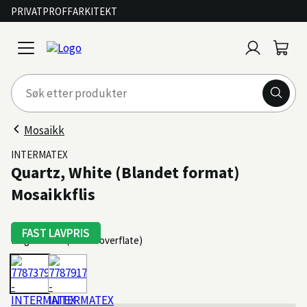
PRIVAT
PROFF
ARKITEKT
Logg
Handl
open
inn
menu
Mosaikk
INTERMATEX
Quartz, White (Blandet format)
Mosaikkflis
FAST LAVPRIS
Farge: White (variert overflate)