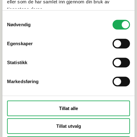
eller som de har samlet inn gjennom din bruk av
tjenestene deres.
INR
INR
Samtykkevalg
Tilvalg: PLUS POWER Dobbel
Tilvalg: 
Nødvendig
stikkontakt til CORE 60 servantskap,
stikkontak
Sort
servantska
Egenskaper
Statistikk
Markedsføring
Tillat alle
Tillat utvalg