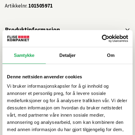
Artikkelnr.
101505971
Produktinformasjon
Spesifikasjoner
Samtykke
Detaljer
Om
Rengjøring og vedlikehold
Denne nettsiden anvender cookies
Leveringsinformasjon
Vi bruker informasjonskapsler for å gi innhold og
annonser et personlig preg, for å levere sosiale
Dokumentasjon
mediefunksjoner og for å analysere trafikken vår. Vi deler
dessuten informasjon om hvordan du bruker nettstedet
vårt, med partnerne våre innen sosiale medier,
annonsering og analysearbeid, som kan kombinere den
Alternative produkter
med annen informasjon du har gjort tilgjengelig for dem,