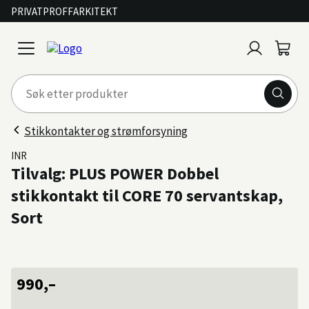
PRIVAT
PROFF
ARKITEKT
Logg
Handl
open
inn
menu
Stikkontakter og strømforsyning
INR
Tilvalg: PLUS POWER Dobbel
stikkontakt til CORE 70 servantskap,
Sort
990,–