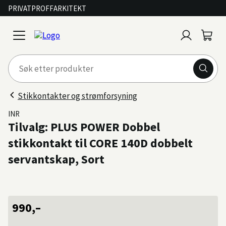
PRIVAT
PROFF
ARKITEKT
Logg
Handl
open
inn
menu
Stikkontakter og strømforsyning
INR
Tilvalg: PLUS POWER Dobbel
stikkontakt til CORE 140D dobbelt
servantskap, Sort
990,–