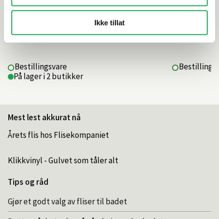
Ikke tillat
1 190,–
690,–
Bestillingsvare
Bestillings
På lager i 2 butikker
Mest lest akkurat nå
Årets flis hos Flisekompaniet
Klikkvinyl - Gulvet som tåler alt
Tips og råd
Gjør et godt valg av fliser til badet