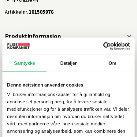
IP-klasse 44
Artikkelnr.
101505976
Produktinformasjon
Spesifikasjoner
Samtykke
Detaljer
Om
Rengjøring og vedlikehold
Denne nettsiden anvender cookies
Leveringsinformasjon
Vi bruker informasjonskapsler for å gi innhold og
annonser et personlig preg, for å levere sosiale
Dokumentasjon
mediefunksjoner og for å analysere trafikken vår. Vi deler
dessuten informasjon om hvordan du bruker nettstedet
vårt, med partnerne våre innen sosiale medier,
annonsering og analysearbeid, som kan kombinere den
Alternative produkter