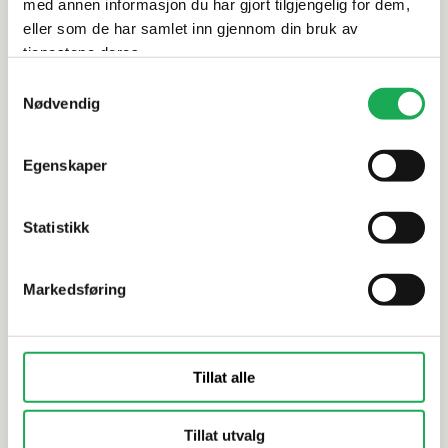
med annen informasjon du har gjort tilgjengelig for dem,
eller som de har samlet inn gjennom din bruk av
tjenestene deres.
Samtykkevalg
KORSBAKKEN BAD
INR
Nødvendig
Stikkontakt for skuff, Hvit
Tilvalg: P
stikkontak
Egenskaper
Statistikk
Markedsføring
Tillat alle
Tillat utvalg