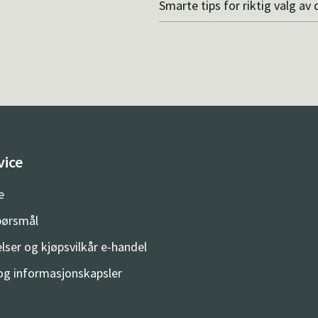
Smarte tips for riktig valg av 
vice
e
spørsmål
lser og kjøpsvilkår e-handel
og informasjonskapsler