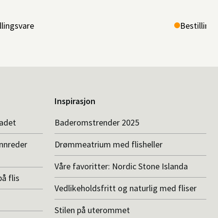
llingsvare
Bestilling
Inspirasjon
badet
Baderomstrender 2025
innreder
Drømmeatrium med flisheller
Våre favoritter: Nordic Stone Islanda
å flis
Vedlikeholdsfritt og naturlig med fliser
Stilen på uterommet