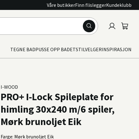
Våre butikker
Finn flislegger
Kundeklubb
Logg
Handle
inn
TEGNE BAD
PUSSE OPP BADET
STILVELGER
INSPIRASJON
I-WOOD
PRO+ I-Lock Spileplate for
himling 30x240 m/6 spiler,
Mørk brunoljet Eik
Farge: Mørk brunoljet Eik