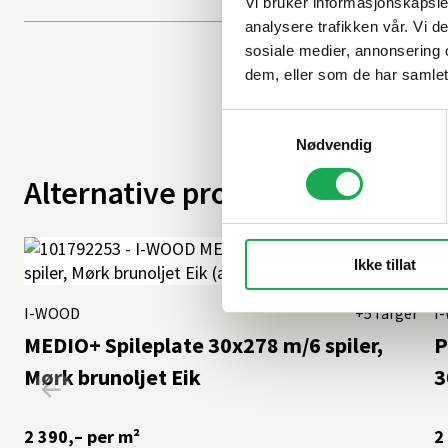
Vi bruker informasjonskapsler
analysere trafikken vår. Vi 
sosiale medier, annonsering 
dem, eller som de har samlet
Samtykkevalg
Nødvendig
Alternative produkter
Ikke tillat
I-WOOD
+5 farger
I
MEDIO+ Spileplate 30x278 m/6 spiler,
P
Mørk brunoljet Eik
3
2 390,–
per m²
2