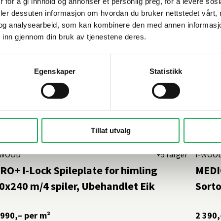
 for å gi innhold og annonser et personlig preg, for å levere sos
deler dessuten informasjon om hvordan du bruker nettstedet vårt,
og analysearbeid, som kan kombinere den med annen informasjon d
 inn gjennom din bruk av tjenestene deres.
Egenskaper
Statistikk
Tillat utvalg
-WOOD
+5 farger
I-WOO
RO+ I-Lock Spileplate for himling
MEDIO
0x240 m/4 spiler, Ubehandlet Eik
Sorto
 990,–
per m²
2 390,