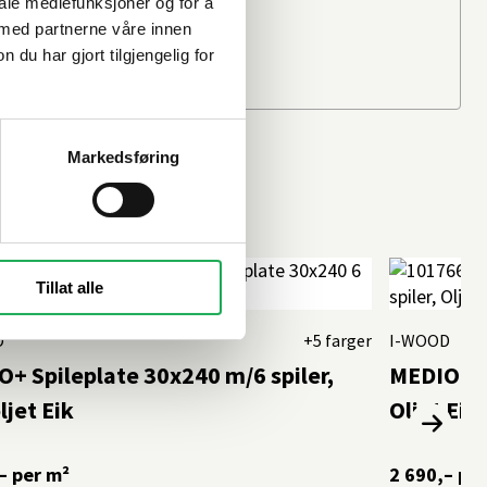
iale mediefunksjoner og for å
Ditt postnummer
 med partnerne våre innen
u har gjort tilgjengelig for
Markedsføring
Tillat alle
D
+5 farger
I-WOOD
+ Spileplate 30x240 m/6 spiler,
MEDIO+ Sp
ljet Eik
Oljet Eik
–
per m²
2 690,–
per