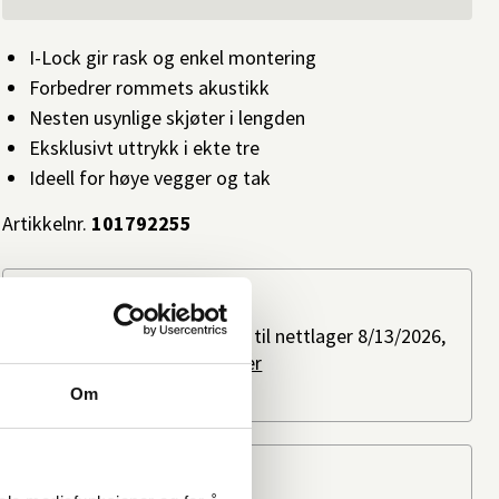
I-Lock gir rask og enkel montering
Forbedrer rommets akustikk
Nesten usynlige skjøter i lengden
Eksklusivt uttrykk i ekte tre
Ideell for høye vegger og tak
Artikkelnr.
101792255
Slik kan du få varen
Bestillingsvare: Forventes til nettlager 8/13/2026,
ved bestilling i dag.
Les mer
Ikke på lager i butikk
Om
Beregn frakten