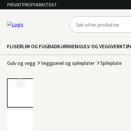
PRIVAT
PROFF
ARKITEKT
FLISER
LIM OG FUG
BAD
KJØKKEN
GULV OG VEGG
VERKTØ
Gulv og vegg
Veggpanel og spileplater
Spileplate