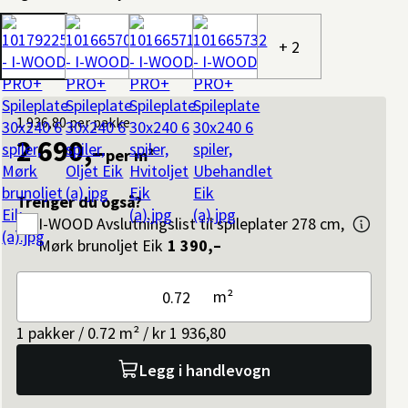
+ 2
1 936,80
per pakke
2 690,–
per m²
Trenger du også?
I-WOOD
Avslutningslist til spileplater 278 cm,
Mørk brunoljet Eik
1 390,–
m²
1 pakker / 0.72 m² / kr 1 936,80
Legg i handlevogn