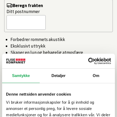
Beregn frakten
Ditt postnummer
Forbedrer rommets akustikk
Eksklusivt uttrykk
Skaper en lun og behagelig atmosfære
Passer både vegg og tak
Moderne design med synlige lameller
Artikkelnr.
101792250
Samtykke
Detaljer
Om
Denne nettsiden anvender cookies
Produktinformasjon
Vi bruker informasjonskapsler for å gi innhold og
annonser et personlig preg, for å levere sosiale
Spesifikasjoner
mediefunksjoner og for å analysere trafikken vår. Vi deler