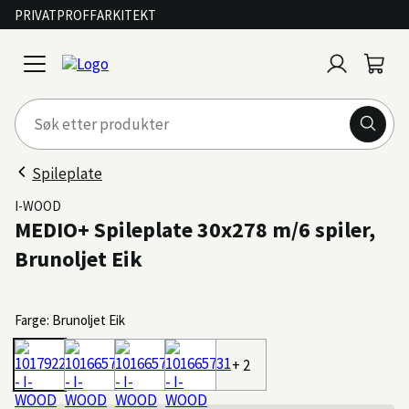
PRIVAT
PROFF
ARKITEKT
Logg
Handl
open
inn
menu
Spileplate
I-WOOD
MEDIO+ Spileplate 30x278 m/6 spiler,
Brunoljet Eik
Farge: Brunoljet Eik
+ 2