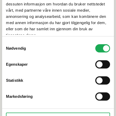
dessuten informasjon om hvordan du bruker nettstedet
Rengjøring og vedlikehold
vårt, med partnerne våre innen sosiale medier,
annonsering og analysearbeid, som kan kombinere den
med annen informasjon du har gjort tilgjengelig for dem,
Leveringsinformasjon
eller som de har samlet inn gjennom din bruk av
tjenestene deres.
Samtykkevalg
Alternative produkter
Nødvendig
Egenskaper
I-WOOD
+5 farger
I-WOOD
MEDIO+ Spileplate 30x240 m/6 spiler,
MEDIO+ Spi
Statistikk
Hvitoljet Eik
Ubehandlet
Markedsføring