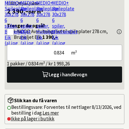
1 993,26
per pakke
2 390,–
per m²
Trenger du også?
I-WOOD
Avslutningslist til spileplater 278 cm,
Brunoljet Eik
1 390,–
m²
1 pakker / 0.834 m² / kr 1 993,26
Legg i handlevogn
Slik kan du få varen
Bestillingsvare: Forventes til nettlager 8/13/2026, ved
bestilling i dag.
Les mer
Ikke på lager i butikk