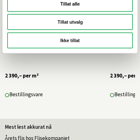
Tillat alle
Tillat utvalg
Ikke tillat
2 390,–
per m²
2 390,–
per 
Bestillingsvare
Bestillings
Mest lest akkurat nå
Årets flis hos Flisekompaniet