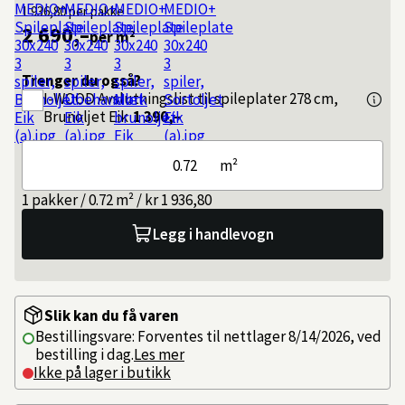
1 936,80
per pakke
2 690,–
per m²
Trenger du også?
I-WOOD
Avslutningslist til spileplater 278 cm,
Brunoljet Eik
1 390,–
m²
1 pakker / 0.72 m² / kr 1 936,80
Legg i handlevogn
Slik kan du få varen
Bestillingsvare: Forventes til nettlager 8/14/2026, ved
bestilling i dag.
Les mer
Ikke på lager i butikk