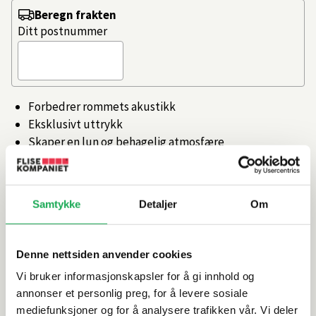
Beregn frakten
Ditt postnummer
Forbedrer rommets akustikk
Eksklusivt uttrykk
Skaper en lun og behagelig atmosfære
Passer både vegg og tak
Moderne design med synlige lameller
Artikkelnr.
101792242
Samtykke
Detaljer
Om
Denne nettsiden anvender cookies
Produktinformasjon
Vi bruker informasjonskapsler for å gi innhold og
annonser et personlig preg, for å levere sosiale
Spesifikasjoner
mediefunksjoner og for å analysere trafikken vår. Vi deler