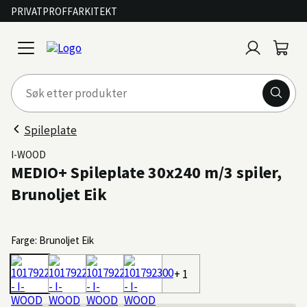
PRIVAT
PROFF
ARKITEKT
Logg
Handl
open
inn
menu
Spileplate
I-WOOD
MEDIO+ Spileplate 30x240 m/3 spiler,
Brunoljet Eik
Farge: Brunoljet Eik
+ 1