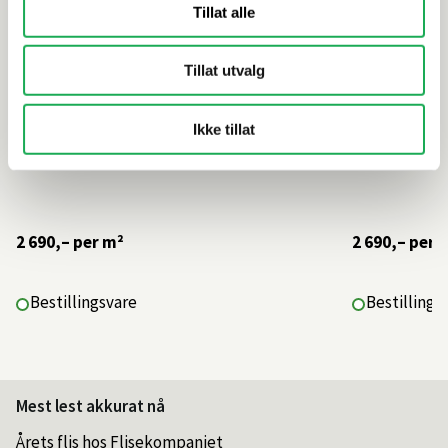
Tillat alle
Tillat utvalg
Ikke tillat
2 690,–
per m²
2 690,–
per 
Bestillingsvare
Bestillings
Mest lest akkurat nå
Årets flis hos Flisekompaniet