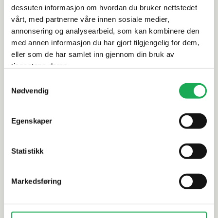
dessuten informasjon om hvordan du bruker nettstedet
Rengjøring og vedlikehold
vårt, med partnerne våre innen sosiale medier,
annonsering og analysearbeid, som kan kombinere den
med annen informasjon du har gjort tilgjengelig for dem,
Leveringsinformasjon
eller som de har samlet inn gjennom din bruk av
tjenestene deres.
Samtykkevalg
Alternative produkter
Nødvendig
Egenskaper
I-WOOD
+5 farger
I-WOOD
MEDIO+ Spileplate 30x278 m/3 spiler,
MEDIO+ Spi
Statistikk
Oljet Eik
Hvitoljet E
Markedsføring