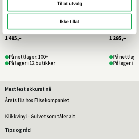
Tillat utvalg
Ikke tillat
1 495,–
1 295,–
På nettlager: 100+
På nettlage
På lager i 12 butikker
På lager i 1
Mest lest akkurat nå
Årets flis hos Flisekompaniet
Klikkvinyl - Gulvet som tåler alt
Tips og råd