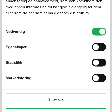
annonsering og analysearbeid, som kan kombinere den
med annen informasjon du har gjort tilgjengelig for dem,
eller som de har samlet inn gjennom din bruk av
Alternative produkter
tjenestene deres.
Samtykkevalg
Nødvendig
VAL BAD
+1 farge
VAL BAD
Egenskaper
Kjøkkenbatteri K1C, Sort matt
Kjøkkenba
Statistikk
Markedsføring
Tillat alle