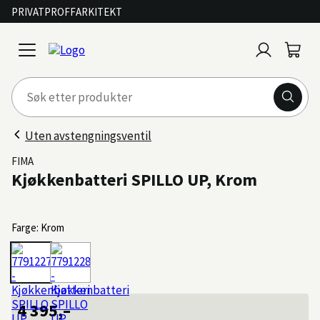
PRIVAT
PROFF
ARKITEKT
Logg
Handl
open
inn
menu
Uten avstengningsventil
FIMA
Kjøkkenbatteri SPILLO UP, Krom
Farge: Krom
4 395,–