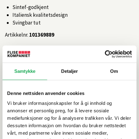
Sintef-godkjent
Italiensk kvalitetsdesign
Svingbar tut
Artikkelnr.
101369889
Produktinformasjon
Samtykke
Detaljer
Om
Spesifikasjoner
Denne nettsiden anvender cookies
Rengjøring og vedlikehold
Vi bruker informasjonskapsler for å gi innhold og
annonser et personlig preg, for å levere sosiale
Leveringsinformasjon
mediefunksjoner og for å analysere trafikken vår. Vi deler
dessuten informasjon om hvordan du bruker nettstedet
Dokumentasjon
vårt, med partnerne våre innen sosiale medier,