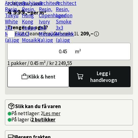
2 249,55
per pakke
4 999,–
per m²
Trenger du også?
FILA
Cleaner Pro, Gulvrens 1L
209,–
m²
1 pakker / 0.45 m² / kr 2 249,55
Legg i
Klikk & hent
handlevogn
Slik kan du få varen
På nettlager: 2
Les mer
På lager i
2 butikker
Beregn frakten