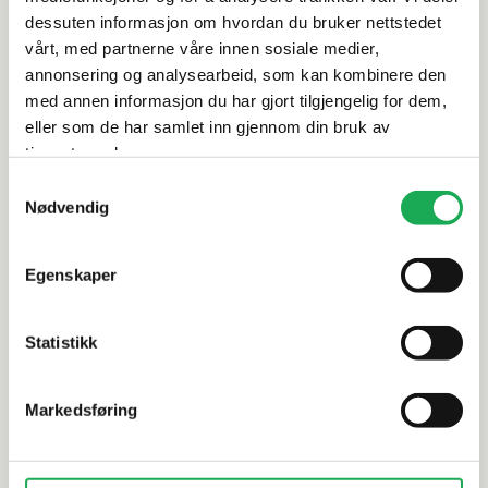
Rengjøring og vedlikehold
dessuten informasjon om hvordan du bruker nettstedet
vårt, med partnerne våre innen sosiale medier,
annonsering og analysearbeid, som kan kombinere den
Leveringsinformasjon
med annen informasjon du har gjort tilgjengelig for dem,
eller som de har samlet inn gjennom din bruk av
Dokumentasjon
tjenestene deres.
Samtykkevalg
Nødvendig
Alternative produkter
Egenskaper
-30%
-70%
Statistikk
ERGON
+3 farger
RAK
Matera Stone Neutra, Beige 5x5
Marte, Bei
Mosaikkflis
Markedsføring