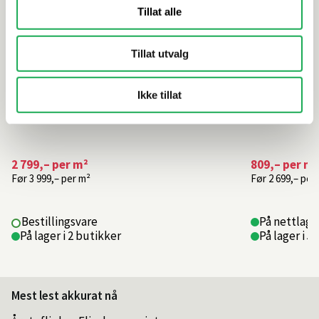
Tillat alle
Tillat utvalg
Ikke tillat
2 799,–
per m²
809,–
per m²
Før
3 999,–
per m²
Før
2 699,–
per
Bestillingsvare
På nettlage
På lager i 2 butikker
På lager i 5
Mest lest akkurat nå