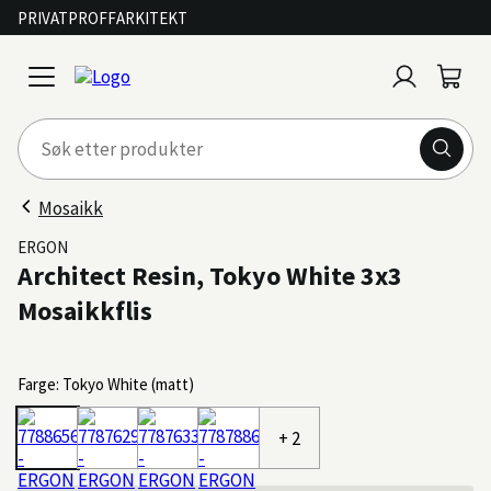
PRIVAT
PROFF
ARKITEKT
Logg
Handl
open
inn
menu
Mosaikk
ERGON
Architect Resin, Tokyo White 3x3
Mosaikkflis
Farge: Tokyo White (matt)
+ 2