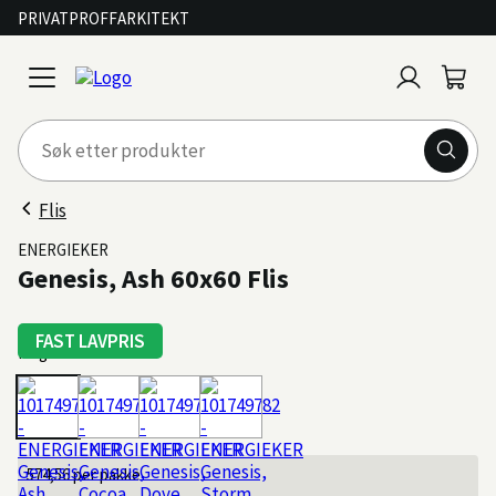
PRIVAT
PROFF
ARKITEKT
Logg
Handl
open
inn
menu
Flis
ENERGIEKER
Genesis, Ash 60x60 Flis
FAST LAVPRIS
Farge: Ash
574,56
per pakke