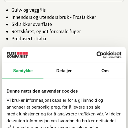
Gulv- og veggflis
Innendørs og utendørs bruk - Frostsikker
Sklisikker overflate
Rettskåret, egnet for smale fuger
Produsert i Italia
Artikkelnr.
101749776
Samtykke
Detaljer
Om
Produktinformasjon
Spesifikasjoner
Denne nettsiden anvender cookies
Vi bruker informasjonskapsler for å gi innhold og
Rengjøring og vedlikehold
annonser et personlig preg, for å levere sosiale
mediefunksjoner og for å analysere trafikken vår. Vi deler
dessuten informasjon om hvordan du bruker nettstedet
Leveringsinformasjon
vårt, med partnerne våre innen sosiale medier,