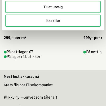
Tillat utvalg
Ikke tillat
299,–
per m²
499,–
per m²
På nettlager: 67
På nettlager
På lager i 4 butikker
Mest lest akkurat nå
Årets flis hos Flisekompaniet
Klikkvinyl - Gulvet som tåler alt