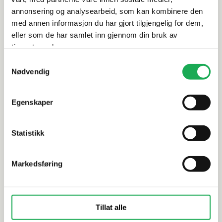
annonsering og analysearbeid, som kan kombinere den
Dokumentasjon
med annen informasjon du har gjort tilgjengelig for dem,
eller som de har samlet inn gjennom din bruk av
tjenestene deres.
Samtykkevalg
Alternative produkter
Nødvendig
FAST LAVPRIS
FAST LAVP
Egenskaper
ENERGIEKER
+1 farge
ENERGIEKER
Loop, Grey 30x60 Flis
Navona Sof
Statistikk
Markedsføring
Tillat alle