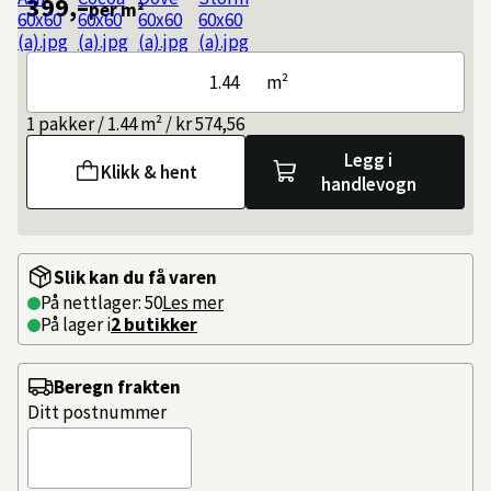
399,–
per m²
m²
1 pakker / 1.44 m² / kr 574,56
Legg i
Klikk & hent
handlevogn
Slik kan du få varen
På nettlager: 50
Les mer
På lager i
2 butikker
Beregn frakten
Ditt postnummer