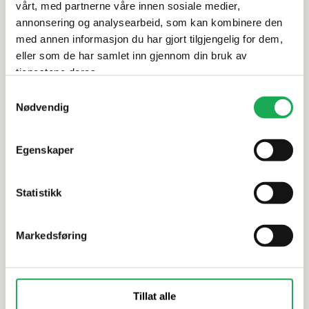
vårt, med partnerne våre innen sosiale medier,
Dokumentasjon
annonsering og analysearbeid, som kan kombinere den
med annen informasjon du har gjort tilgjengelig for dem,
eller som de har samlet inn gjennom din bruk av
tjenestene deres.
Alternative produkter
Samtykkevalg
Nødvendig
Egenskaper
EMIL CERAMICA
+2 farger
PROVENZA
Millelegni Remake, Olmo Naturale
Alter, Miel
20x120 Flis
Statistikk
Markedsføring
Tillat alle