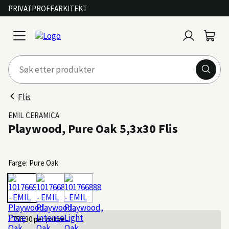
PRIVAT
PROFF
ARKITEKT
Logg
Handl
open
inn
menu
Flis
EMIL CERAMICA
Playwood, Pure Oak 5,3x30 Flis
Farge: Pure Oak
756,30
per pakke