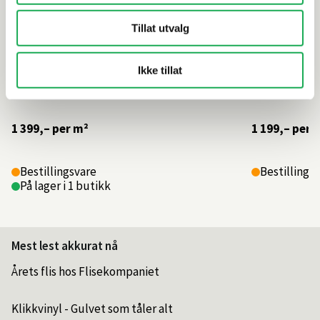
Tillat utvalg
Ikke tillat
1 399,–
per m²
1 199,–
per 
Bestillingsvare
Bestillings
På lager i 1 butikk
Mest lest akkurat nå
Årets flis hos Flisekompaniet
Klikkvinyl - Gulvet som tåler alt