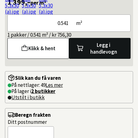
1 399,–
per m²
m²
1 pakker / 0.541 m² / kr 756,30
Legg i
Klikk & hent
handlevogn
Slik kan du få varen
På nettlager: 49
Les mer
På lager i
2 butikker
Utstilt i butikk
Beregn frakten
Ditt postnummer