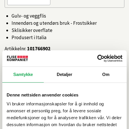
Gulv- og veggflis
Innendørs og utendørs bruk - Frostsikker
Sklisikker overflate
Produsert i Italia
Artikkelnr.
101766902
Produktinformasjon
Samtykke
Detaljer
Om
Spesifikasjoner
Denne nettsiden anvender cookies
Vi bruker informasjonskapsler for å gi innhold og
Rengjøring og vedlikehold
annonser et personlig preg, for å levere sosiale
mediefunksjoner og for å analysere trafikken vår. Vi deler
Leveringsinformasjon
dessuten informasjon om hvordan du bruker nettstedet