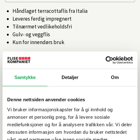
Håndlaget terracottaflis fra Italia
Leveres ferdig impregnert
Tilnærmet vedlikeholdsfri
Gulv- og veggflis
Kun for innendørs bruk
Artikkelnr.
101418069
Samtykke
Detaljer
Om
Produktinformasjon
Spesifikasjoner
Denne nettsiden anvender cookies
Vi bruker informasjonskapsler for å gi innhold og
Rengjøring og vedlikehold
annonser et personlig preg, for å levere sosiale
mediefunksjoner og for å analysere trafikken vår. Vi deler
dessuten informasjon om hvordan du bruker nettstedet
Leveringsinformasjon
vårt, med partnerne våre innen sosiale medier,