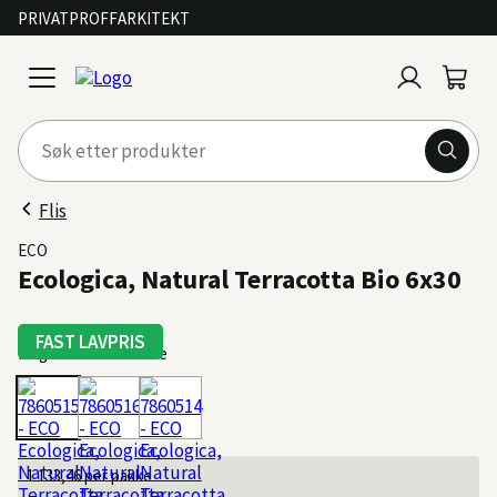
PRIVAT
PROFF
ARKITEKT
Logg
Handl
open
inn
menu
Flis
ECO
Ecologica, Natural Terracotta Bio 6x30
FAST LAVPRIS
Farge: Cotto Naturale
1 133,46
per pakke