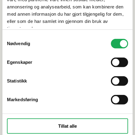
annonsering og analysearbeid, som kan kombinere den
Dokumentasjon
med annen informasjon du har gjort tilgjengelig for dem,
eller som de har samlet inn gjennom din bruk av
tjenestene deres.
Samtykkevalg
Alternative produkter
Nødvendig
Egenskaper
FIORANESE
ITALGRANITI
Montpellier, Cenere 30x60 Flis
Nuances, A
Statistikk
Markedsføring
Tillat alle