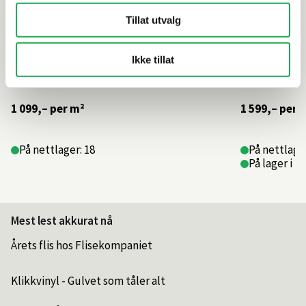
Tillat utvalg
Ikke tillat
1 099,–
per m²
1 599,–
per 
På nettlager: 18
På nettlager
På lager i 1
Mest lest akkurat nå
Årets flis hos Flisekompaniet
Klikkvinyl - Gulvet som tåler alt