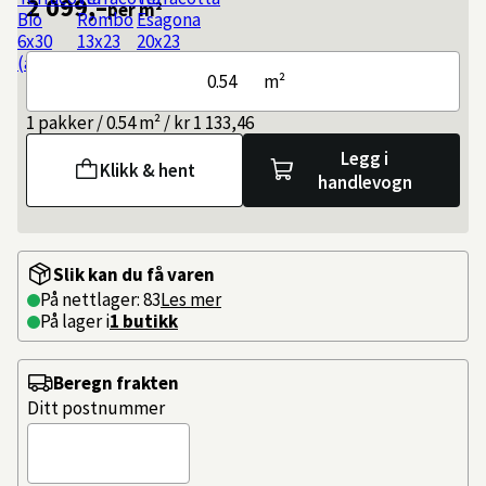
2 099,–
per m²
m²
1 pakker / 0.54 m² / kr 1 133,46
Legg i
Klikk & hent
handlevogn
Slik kan du få varen
På nettlager: 83
Les mer
På lager i
1 butikk
Beregn frakten
Ditt postnummer