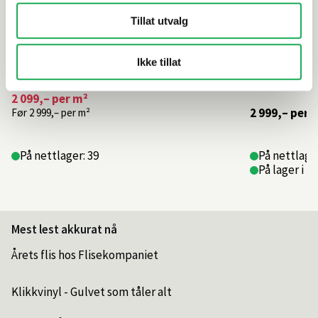
Tillat utvalg
Ikke tillat
2 099,–
per m²
2 999,–
per 
Før
2 999,–
per m²
På nettlager: 39
På nettlager
På lager i 2
Mest lest akkurat nå
Årets flis hos Flisekompaniet
Klikkvinyl - Gulvet som tåler alt