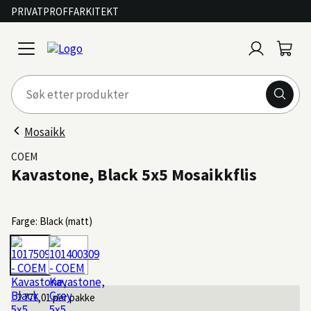
PRIVAT
PROFF
ARKITEKT
Logg
Handl
open
inn
menu
Mosaikk
COEM
Kavastone, Black 5x5 Mosaikkflis
Farge: Black (matt)
2 771,01
per pakke