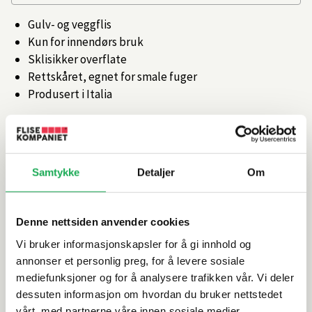
Gulv- og veggflis
Kun for innendørs bruk
Sklisikker overflate
Rettskåret, egnet for smale fuger
Produsert i Italia
Artikkelnr.
101750994
Samtykke
Detaljer
Om
Produktinformasjon
Spesifikasjoner
Denne nettsiden anvender cookies
Vi bruker informasjonskapsler for å gi innhold og
Rengjøring og vedlikehold
annonser et personlig preg, for å levere sosiale
mediefunksjoner og for å analysere trafikken vår. Vi deler
dessuten informasjon om hvordan du bruker nettstedet
Leveringsinformasjon
vårt, med partnerne våre innen sosiale medier,