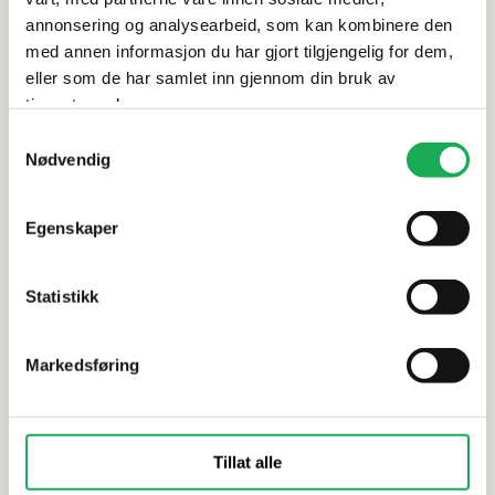
annonsering og analysearbeid, som kan kombinere den
Dokumentasjon
med annen informasjon du har gjort tilgjengelig for dem,
eller som de har samlet inn gjennom din bruk av
tjenestene deres.
Samtykkevalg
Alternative produkter
Nødvendig
-30%
Egenskaper
SINTESI
+1 farge
ITALGRANITI
Timeless, Ivory 5x5 Mosaikkflis
Shale, Moo
Statistikk
Markedsføring
Tillat alle