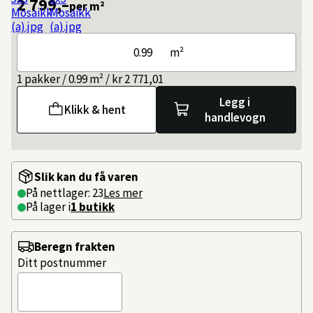
2 799,–
per m²
m²
1 pakker / 0.99 m² / kr 2 771,01
Legg i
Klikk & hent
handlevogn
Slik kan du få varen
På nettlager: 23
Les mer
På lager i
1 butikk
Beregn frakten
Ditt postnummer