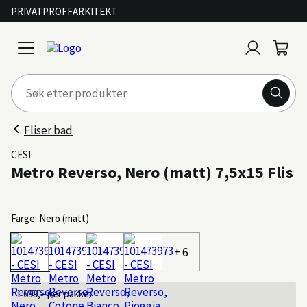
PRIVAT
PROFF
ARKITEKT
Logg
Handl
open
inn
menu
Fliser bad
CESI
Metro Reverso, Nero (matt) 7,5x15 Flis
Farge: Nero (matt)
+ 6
1 699,–
per pakke