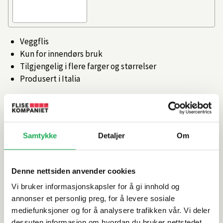
Veggflis
Kun for innendørs bruk
Tilgjengelig i flere farger og størrelser
Produsert i Italia
Artikkelnr.
101473972
Produktinformasjon
Samtykke
Detaljer
Om
Spesifikasjoner
Denne nettsiden anvender cookies
Vi bruker informasjonskapsler for å gi innhold og
Rengjøring og vedlikehold
annonser et personlig preg, for å levere sosiale
mediefunksjoner og for å analysere trafikken vår. Vi deler
dessuten informasjon om hvordan du bruker nettstedet