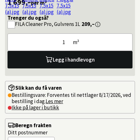
1 699,–
per m²
Trenger du også?
FILA
Cleaner Pro, Gulvrens 1L
209,–
m²
Legg i handlevogn
Slik kan du få varen
Bestillingsvare: Forventes til nettlager 8/17/2026, ved
bestilling i dag.
Les mer
Ikke på lager i butikk
Beregn frakten
Ditt postnummer