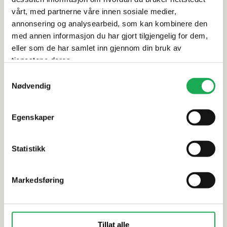
Leveringsinformasjon
vårt, med partnerne våre innen sosiale medier,
annonsering og analysearbeid, som kan kombinere den
Dokumentasjon
med annen informasjon du har gjort tilgjengelig for dem,
eller som de har samlet inn gjennom din bruk av
tjenestene deres.
Samtykkevalg
Alternative produkter
Nødvendig
CESI
+6 farger
Egenskaper
CESI
Metro, Lava (blank) 7,5x15 Flis
Metro Diam
Statistikk
7,5x15 Flis
Markedsføring
Tillat alle