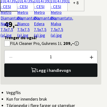
+ 8
49,–
Trenger du også?
FILA
Cleaner Pro, Gulvrens 1L
209,–
Antall
Legg i handlevogn
Veggflis
Kun for innendørs bruk
Tilgjengelig i flere farger og størrelser