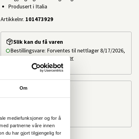
Produsert i Italia
Artikkelnr.
101473929
Slik kan du få varen
Bestillingsvare: Forventes til nettlager 8/17/2026,
ved bestilling i dag.
Les mer
Ikke på lager i butikk
Om
Beregn frakten
Ditt postnummer
iale mediefunksjoner og for å
 med partnerne våre innen
u har gjort tilgjengelig for