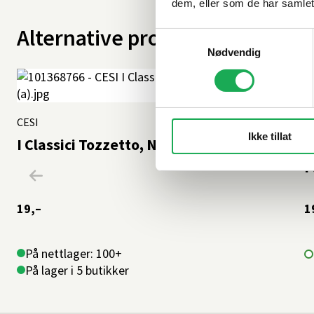
dem, eller som de har samlet
Alternative produkter
Samtykkevalg
Nødvendig
CESI
+59 farger
C
Ikke tillat
I Classici Tozzetto, Nero (matt) 5x5 Flis
I
F
19,–
1
På nettlager: 100+
På lager i 5 butikker