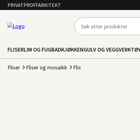
PRIVAT
PROFF
ARKITEKT
FLISER
LIM OG FUG
BAD
KJØKKEN
GULV OG VEGG
VERKTØ
Fliser
Fliser og mosaikk
Flis