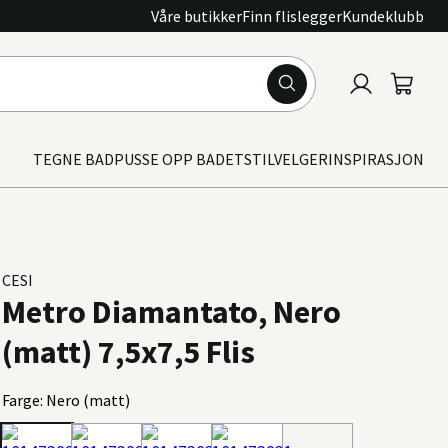
Våre butikker
Finn flislegger
Kundeklubb
Logg
Handle
inn
TEGNE BAD
PUSSE OPP BADET
STILVELGER
INSPIRASJON
CESI
Metro Diamantato, Nero
(matt) 7,5x7,5 Flis
Farge: Nero (matt)