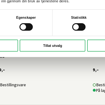
 inn gjennom din bruk av tjenestene deres.
Egenskaper
Statistikk
ESI
+59 farger
TONAL
Tillat utvalg
 Classici Tozzetto, Paprika (matt) 5x5
Diama
lis
9,–
9,–
Bestillingsvare
Besti
På la