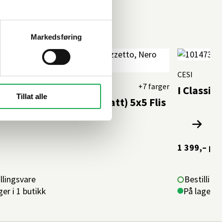
Markedsføring
CESI
ITE
+7 farger
I Classic
Tillat alle
nte Tozzetto, Nero (Matt) 5x5 Flis
1 399,–
per
llingsvare
Bestilling
ger i 1 butikk
På lager i 