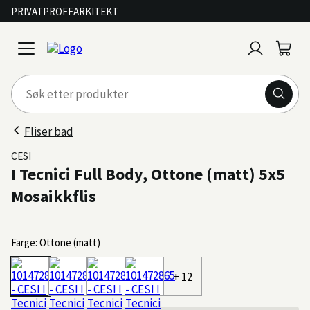
PRIVAT
PROFF
ARKITEKT
Logg
Handl
open
inn
menu
Fliser bad
CESI
I Tecnici Full Body, Ottone (matt) 5x5
Mosaikkflis
Farge: Ottone (matt)
+ 12