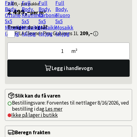
2 499,–
per pakke
2 499,–
per m²
Trenger du også?
FILA
Cleaner Pro, Gulvrens 1L
209,–
m²
Legg i handlevogn
Slik kan du få varen
Bestillingsvare: Forventes til nettlager 8/16/2026, ved
bestilling i dag.
Les mer
Ikke på lager i butikk
Beregn frakten