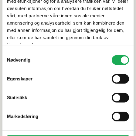
Rengjøring og vedlikehold
mediefunksjoner og for å analysere trafikken vår. Vi deler
dessuten informasjon om hvordan du bruker nettstedet
vårt, med partnerne våre innen sosiale medier,
Leveringsinformasjon
annonsering og analysearbeid, som kan kombinere den
med annen informasjon du har gjort tilgjengelig for dem,
Dokumentasjon
eller som de har samlet inn gjennom din bruk av
tjenestene deres.
Samtykkevalg
Nødvendig
Alternative produkter
Egenskaper
CESI
+59 farger
CESI
Statistikk
I Classici, Cedro (matt) 2,5x2,5
I Classici,
Mosaikkflis
Mosaikkfli
Markedsføring