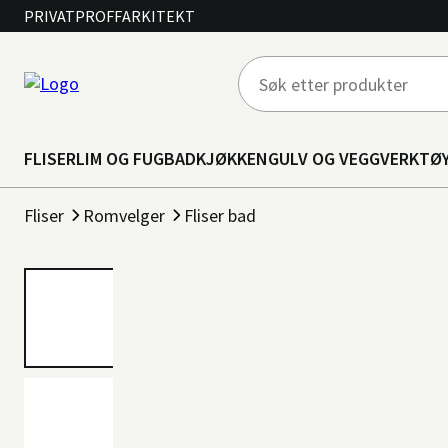
PRIVAT
PROFF
ARKITEKT
FLISER
LIM OG FUG
BAD
KJØKKEN
GULV OG VEGG
VERKTØ
Fliser
Romvelger
Fliser bad