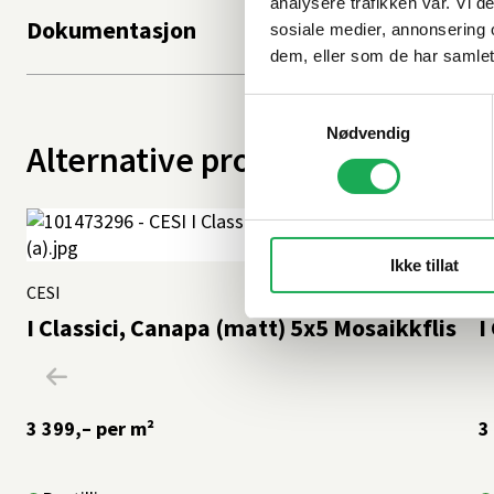
analysere trafikken vår. Vi 
Dokumentasjon
sosiale medier, annonsering 
dem, eller som de har samlet
Samtykkevalg
Nødvendig
Alternative produkter
Ikke tillat
CESI
+62 farger
C
I Classici, Canapa (matt) 5x5 Mosaikkflis
I
3 399,–
per m²
3