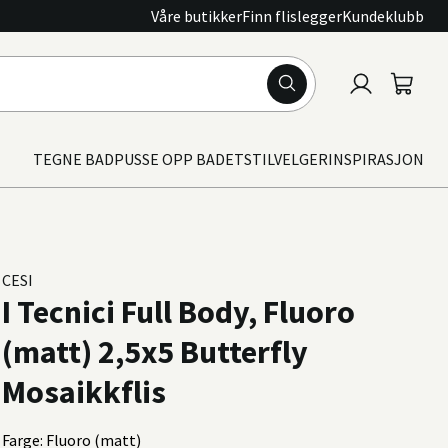
Våre butikker
Finn flislegger
Kundeklubb
Logg
Handle
inn
TEGNE BAD
PUSSE OPP BADET
STILVELGER
INSPIRASJON
CESI
I Tecnici Full Body, Fluoro
(matt) 2,5x5 Butterfly
Mosaikkflis
Farge: Fluoro (matt)