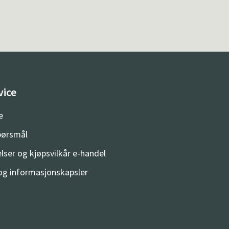
vice
e
spørsmål
lser og kjøpsvilkår e-handel
og informasjonskapsler