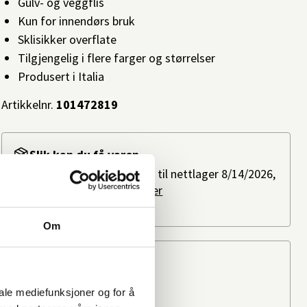
Gulv- og veggflis
Kun for innendørs bruk
Sklisikker overflate
Tilgjengelig i flere farger og størrelser
Produsert i Italia
Artikkelnr.
101472819
Slik kan du få varen
Bestillingsvare: Forventes til nettlager 8/14/2026,
ved bestilling i dag.
Les mer
Ikke på lager i butikk
Om
Beregn frakten
Ditt postnummer
iale mediefunksjoner og for å