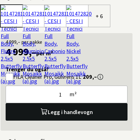
+ 6
4 999,–
per pakke
4 999,–
per m²
Trenger du også?
FILA
Cleaner Pro, Gulvrens 1L
209,–
m²
Legg i handlevogn