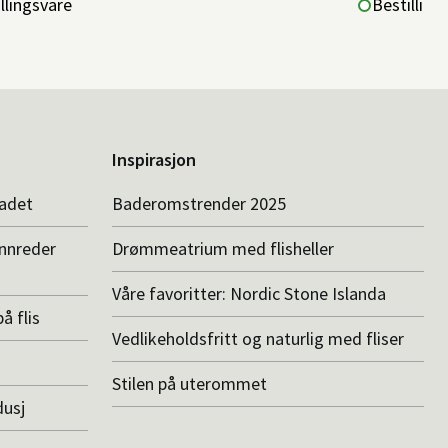
llingsvare
Bestilling
Inspirasjon
badet
Baderomstrender 2025
innreder
Drømmeatrium med flisheller
Våre favoritter: Nordic Stone Islanda
å flis
Vedlikeholdsfritt og naturlig med fliser
Stilen på uterommet
dusj