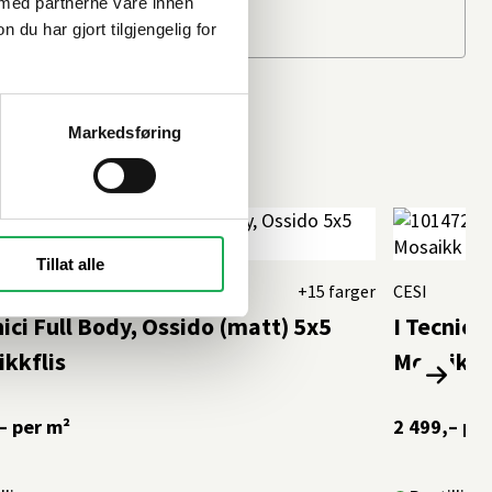
 med partnerne våre innen
u har gjort tilgjengelig for
Markedsføring
Tillat alle
+15 farger
CESI
nici Full Body, Ossido (matt) 5x5
I Tecnici
kkflis
Mosaikkf
–
per m²
2 499,–
per