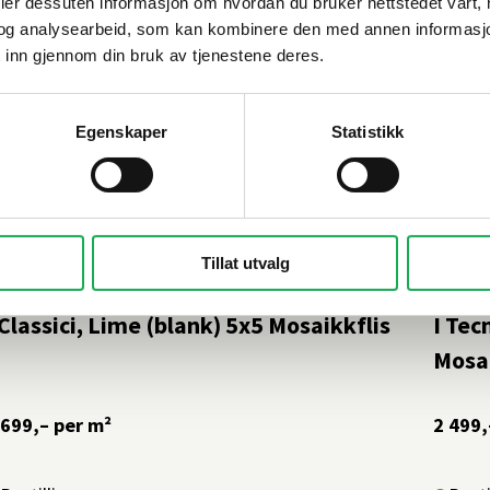
deler dessuten informasjon om hvordan du bruker nettstedet vårt,
og analysearbeid, som kan kombinere den med annen informasjon d
 inn gjennom din bruk av tjenestene deres.
Egenskaper
Statistikk
Tillat utvalg
ESI
+62 farger
CESI
 Classici, Lime (blank) 5x5 Mosaikkflis
I Tec
Mosai
 699,–
per m²
2 499,