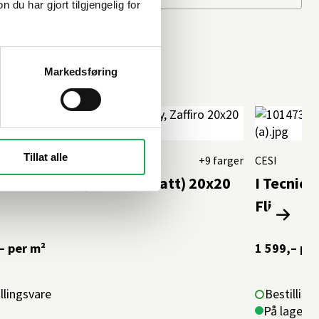
u har gjort tilgjengelig for
Markedsføring
Tillat alle
+9 farger
CESI
nici Full Body, Zaffiro (matt) 20x20
I Tecnici
Flis
–
per m²
1 599,–
per
llingsvare
Bestilling
På lager i 