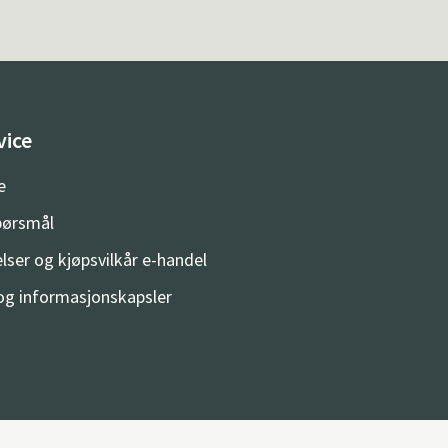
vice
e
spørsmål
lser og kjøpsvilkår e-handel
og informasjonskapsler