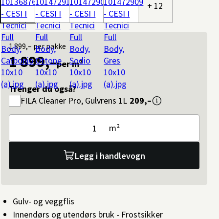
+ 12
1 899,–
per pakke
1 899,–
per m²
Trenger du også?
FILA
Cleaner Pro, Gulvrens 1L
209,–
m²
Legg i handlevogn
Gulv- og veggflis
Innendørs og utendørs bruk - Frostsikker