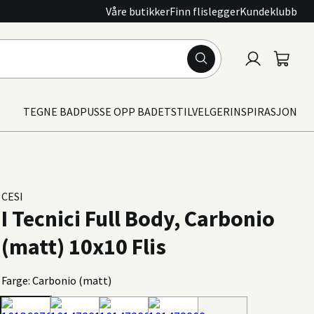
Våre butikker
Finn flislegger
Kundeklubb
Logg
Handle
inn
TEGNE BAD
PUSSE OPP BADET
STILVELGER
INSPIRASJON
CESI
I Tecnici Full Body, Carbonio
(matt) 10x10 Flis
Farge: Carbonio (matt)