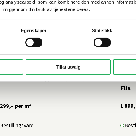
og analysearbeid, som kan kombinere den med annen informasjon d
 inn gjennom din bruk av tjenestene deres.
Egenskaper
Statistikk
Tillat utvalg
ESI
+9 farger
CESI
 Tecnici Full Body, Gres (matt) 20x20 Flis
I Tec
Flis
 299,–
per m²
1 899,
Bestillingsvare
Besti