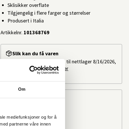
Sklisikker overflate
Tilgjengelig i flere farger og størrelser
Produsert i Italia
Artikkelnr.
101368769
Slik kan du få varen
Bestillingsvare: Forventes til nettlager 8/16/2026,
ved bestilling i dag.
Les mer
Ikke på lager i butikk
Om
Beregn frakten
Ditt postnummer
iale mediefunksjoner og for å
 med partnerne våre innen