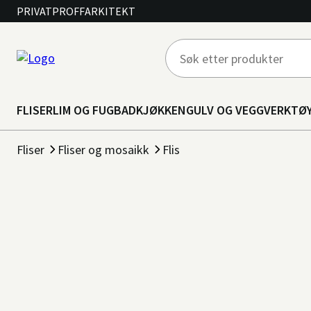
PRIVAT
PROFF
ARKITEKT
FLISER
LIM OG FUG
BAD
KJØKKEN
GULV OG VEGG
VERKTØ
Fliser
Fliser og mosaikk
Flis