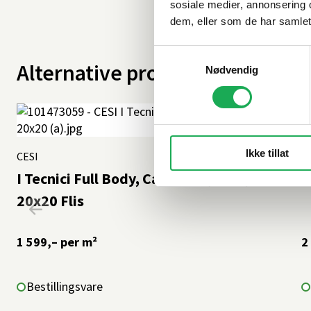
sosiale medier, annonsering 
dem, eller som de har samlet
Samtykkevalg
Alternative produkter
Nødvendig
Ikke tillat
CESI
+9 farger
C
I Tecnici Full Body, Carbonio (matt)
I
20x20 Flis
1 599,–
per m²
2
Bestillingsvare