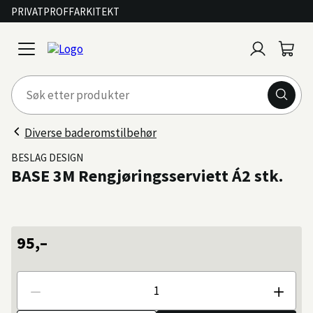
PRIVAT
PROFF
ARKITEKT
Logg
Handl
open
inn
menu
Diverse baderomstilbehør
BESLAG DESIGN
BASE 3M Rengjøringsserviett Á2 stk.
95,–
Antall