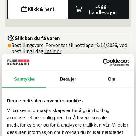
Legg i
Klikk & hent
handlevogn
Slik kan du få varen
Bestillingsvare: Forventes til nettlager 8/14/2026, ved
bestilling i dag.
Les mer
På lager i
14 butikker
Beregn frakten
Samtykke
Detaljer
Om
Ditt postnummer
Denne nettsiden anvender cookies
Vi bruker informasjonskapsler for å gi innhold og
Fjerner smuss og fett
annonser et personlig preg, for å levere sosiale
Ideell for bruk før montering
mediefunksjoner og for å analysere trafikken vår. Vi deler
dessuten informasjon om hvordan du bruker nettstedet
Artikkelnr.
101442419