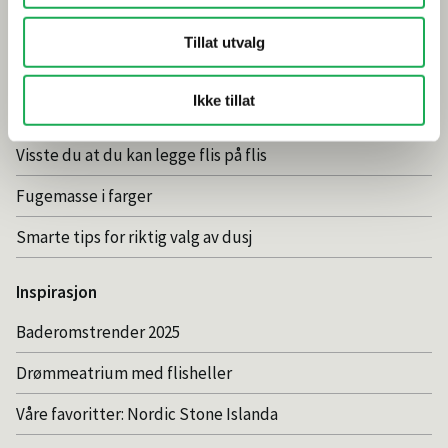
Tips og råd
Tillat utvalg
Gjør et godt valg av fliser til badet
Ikke tillat
Dette må du tenke på når du innreder badet
Visste du at du kan legge flis på flis
Fugemasse i farger
Smarte tips for riktig valg av dusj
Inspirasjon
Baderomstrender 2025
Drømmeatrium med flisheller
Våre favoritter: Nordic Stone Islanda