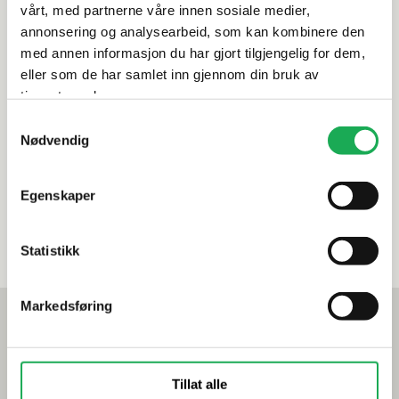
vårt, med partnerne våre innen sosiale medier,
annonsering og analysearbeid, som kan kombinere den
med annen informasjon du har gjort tilgjengelig for dem,
Produktinformasjon
eller som de har samlet inn gjennom din bruk av
tjenestene deres.
Spesifikasjoner
Samtykkevalg
Nødvendig
Leveringsinformasjon
Egenskaper
Dokumentasjon
Statistikk
Markedsføring
Mest lest akkurat nå
Årets flis hos Flisekompaniet
Tillat alle
Klikkvinyl - Gulvet som tåler alt