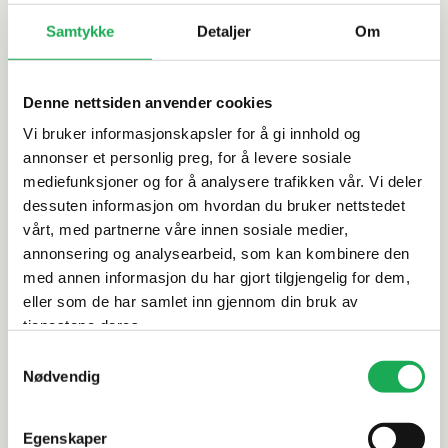
Bestillingsvare: Forventes til nettlager 8/17/2026, ved
bestilling i dag.
Les mer
Samtykke
Detaljer
Om
Ikke på lager i butikk
Beregn frakten
Denne nettsiden anvender cookies
Ditt postnummer
Vi bruker informasjonskapsler for å gi innhold og
annonser et personlig preg, for å levere sosiale
mediefunksjoner og for å analysere trafikken vår. Vi deler
dessuten informasjon om hvordan du bruker nettstedet
Tynn lam rett på veggen ideell for renovasjon
vårt, med partnerne våre innen sosiale medier,
annonsering og analysearbeid, som kan kombinere den
Rask fornyelse av kjøkkenet
med annen informasjon du har gjort tilgjengelig for dem,
Enkel vedlikehold
eller som de har samlet inn gjennom din bruk av
Tåler varme oig vannsøl
tjenestene deres.
Pene og tidløse farger
Samtykkevalg
Artikkelnr.
101255051
Nødvendig
Egenskaper