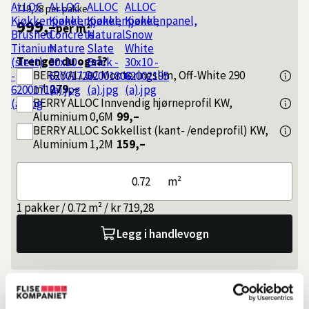
719,28
per pakke
999,–
per m²
Trenger du også?
BERRY ALLOC
Monteringslim, Off-White 290
ml
279,–
BERRY ALLOC
Innvendig hjørneprofil KW,
Aluminium 0,6M
99,–
BERRY ALLOC
Sokkellist (kant- /endeprofil) KW,
Aluminium 1,2M
159,–
m²
1 pakker / 0.72 m² / kr 719,28
Legg i handlevogn
Slik kan du få varen