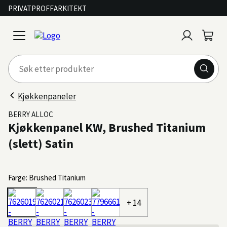
PRIVAT
PROFF
ARKITEKT
Logg
Handl
open
inn
menu
Kjøkkenpaneler
BERRY ALLOC
Kjøkkenpanel KW, Brushed Titanium
(slett) Satin
Farge: Brushed Titanium
+ 14