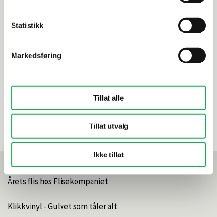
Produktinformasjon
Statistikk
Spesifikasjoner
Markedsføring
Rengjøring og vedlikehold
Leveringsinformasjon
Tillat alle
Dokumentasjon
Tillat utvalg
Ikke tillat
Mest lest akkurat nå
Årets flis hos Flisekompaniet
Klikkvinyl - Gulvet som tåler alt