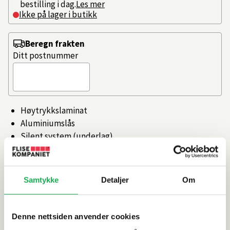
bestilling i dag.
Les mer
Ikke på lager i butikk
Beregn frakten
Ditt postnummer
Høytrykkslaminat
Aluminiumslås
Silent system (underlag)
Aquaresist kjerne
Naturlig Overflate
Samtykke
Detaljer
Om
Artikkelnr.
101469447
Denne nettsiden anvender cookies
Produktinformasjon