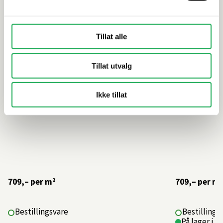
Rodeo Drive
Ku'Damm
Tillat alle
Tillat utvalg
Ikke tillat
709,–
per m²
709,–
per m²
Bestillingsvare
Bestillings
På lager i 1