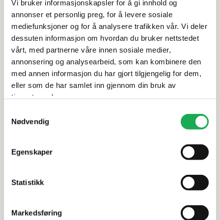
Vi bruker informasjonskapsler for å gi innhold og
annonser et personlig preg, for å levere sosiale
Spesifikasjoner
mediefunksjoner og for å analysere trafikken vår. Vi deler
dessuten informasjon om hvordan du bruker nettstedet
Rengjøring og vedlikehold
vårt, med partnerne våre innen sosiale medier,
annonsering og analysearbeid, som kan kombinere den
med annen informasjon du har gjort tilgjengelig for dem,
Leveringsinformasjon
eller som de har samlet inn gjennom din bruk av
tjenestene deres.
Dokumentasjon
Samtykkevalg
Nødvendig
Alternative produkter
Egenskaper
BESTSELGER
BESTSELG
Statistikk
BERRY ALLOC
+9 farger
BERRY ALLOC
Høytrykkslaminat Grand Avenue,
Høytrykks
Markedsføring