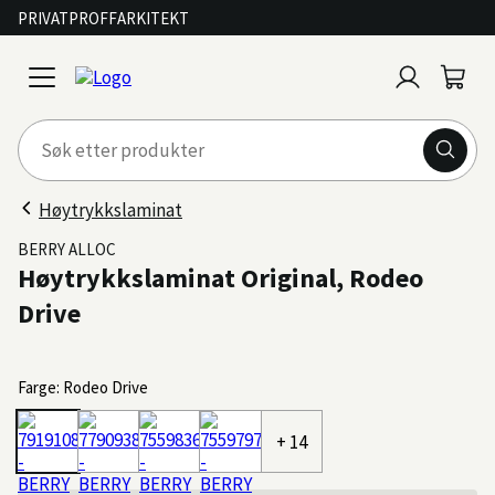
PRIVAT
PROFF
ARKITEKT
Logg
Handl
open
inn
menu
Høytrykkslaminat
BERRY ALLOC
Høytrykkslaminat Original, Rodeo
Drive
Farge: Rodeo Drive
+ 14