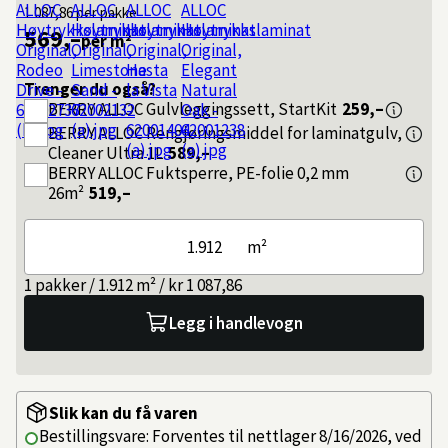
1 087,86
per pakke
569,–
per m²
Trenger du også?
BERRY ALLOC
Gulvleggingssett, StartKit
259,–
BERRY ALLOC
Rengjøringsmiddel for laminatgulv,
Cleaner Ultra 1L
589,–
BERRY ALLOC
Fuktsperre, PE-folie 0,2 mm
26m²
519,–
m²
1 pakker / 1.912 m² / kr 1 087,86
Legg i handlevogn
Slik kan du få varen
Bestillingsvare: Forventes til nettlager 8/16/2026, ved