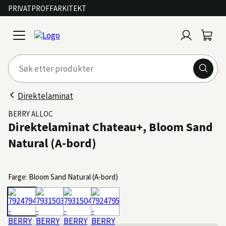
PRIVAT
PROFF
ARKITEKT
Logg
Handl
open
inn
menu
Direktelaminat
BERRY ALLOC
Direktelaminat Chateau+, Bloom Sand
Natural (A-bord)
Farge: Bloom Sand Natural (A-bord)