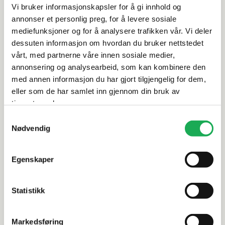
Produktinformasjon
Vi bruker informasjonskapsler for å gi innhold og
annonser et personlig preg, for å levere sosiale
Spesifikasjoner
mediefunksjoner og for å analysere trafikken vår. Vi deler
dessuten informasjon om hvordan du bruker nettstedet
vårt, med partnerne våre innen sosiale medier,
Rengjøring og vedlikehold
annonsering og analysearbeid, som kan kombinere den
med annen informasjon du har gjort tilgjengelig for dem,
Leveringsinformasjon
eller som de har samlet inn gjennom din bruk av
tjenestene deres.
Dokumentasjon
Samtykkevalg
Nødvendig
Egenskaper
Alternative produkter
Statistikk
BERRY ALLOC
+17 farger
BERRY ALLOC
Markedsføring