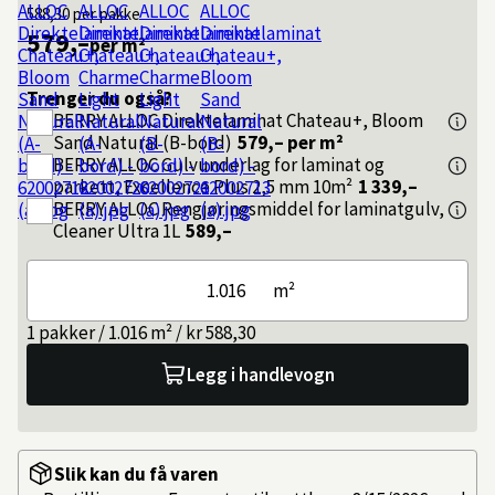
588,30
per pakke
579,–
per m²
Trenger du også?
BERRY ALLOC
Direktelaminat Chateau+, Bloom
Sand Natural (B-bord)
579,–
per m²
BERRY ALLOC
Gulvunderlag for laminat og
parkett, Excellence Plus 2,5 mm 10m²
1 339,–
BERRY ALLOC
Rengjøringsmiddel for laminatgulv,
Cleaner Ultra 1L
589,–
m²
1 pakker / 1.016 m² / kr 588,30
Legg i handlevogn
Slik kan du få varen