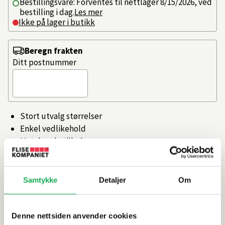
Bestillingsvare: Forventes til nettlager 8/15/2026, ved
bestilling i dag.
Les mer
Ikke på lager i butikk
Beregn frakten
Ditt postnummer
Stort utvalg størrelser
Enkel vedlikehold
Matchende tilbehør
Naturlig oveflate
Motstandsdyktig mot riper
Samtykke
Detaljer
Om
Artikkelnr.
101475107
Denne nettsiden anvender cookies