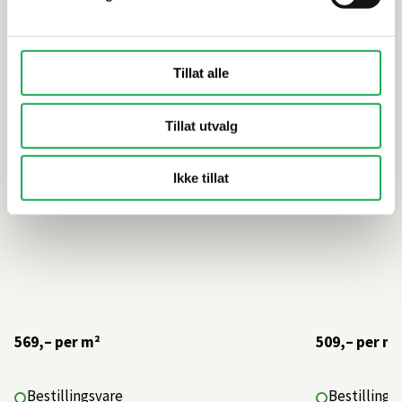
Høytrykkslaminat Original, Hasta la
Høytrykksl
Vista
Natural O
Tillat alle
Tillat utvalg
Ikke tillat
569,–
per m²
509,–
per m²
Bestillingsvare
Bestillings