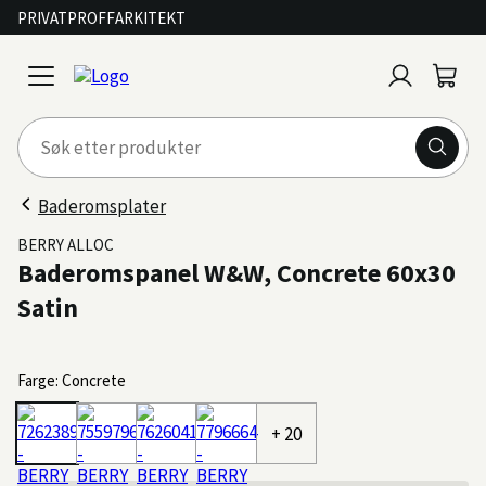
PRIVAT
PROFF
ARKITEKT
Logg
Handl
open
inn
menu
Baderomsplater
BERRY ALLOC
Baderomspanel W&W, Concrete 60x30
Satin
Farge: Concrete
+ 20