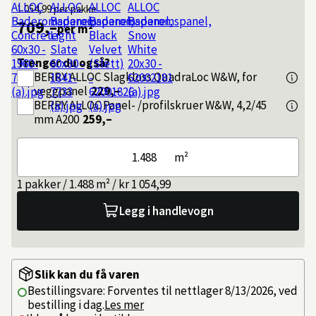
1 054,99
per pakke
709,–
per m²
Trenger du også?
BERRY ALLOC
Slagkloss QuadraLoc W&W, for
veggpanel
229,–
BERRY ALLOC
Panel- /profilskruer W&W, 4,2/45
mm A200
259,–
m²
1 pakker / 1.488 m² / kr 1 054,99
Legg i handlevogn
Slik kan du få varen
Bestillingsvare: Forventes til nettlager 8/13/2026, ved
bestilling i dag.
Les mer