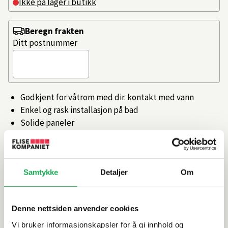
Ikke på lager i butikk
Beregn frakten
Ditt postnummer
Godkjent for våtrom med dir. kontakt med vann
Enkel og rask installasjon på bad
Solide paneler
Enkle og vedlikeholde
Livstidsgaranti
Artikkelnr.
101141074
Samtykke
Detaljer
Om
Produktinformasjon
Denne nettsiden anvender cookies
Vi bruker informasjonskapsler for å gi innhold og