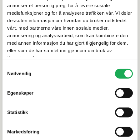
Spesifikasjoner
annonser et personlig preg, for å levere sosiale
mediefunksjoner og for å analysere trafikken vår. Vi deler
dessuten informasjon om hvordan du bruker nettstedet
Rengjøring og vedlikehold
vårt, med partnerne våre innen sosiale medier,
annonsering og analysearbeid, som kan kombinere den
Leveringsinformasjon
med annen informasjon du har gjort tilgjengelig for dem,
eller som de har samlet inn gjennom din bruk av
tjenestene deres.
Dokumentasjon
Samtykkevalg
Nødvendig
Alternative produkter
Egenskaper
Statistikk
BERRY ALLOC
+18 farger
BERRY ALLOC
Baderomspanel W&W Exclusive,
Baderomsp
Markedsføring
Sandstone 60x60 Brushed
Sandstone