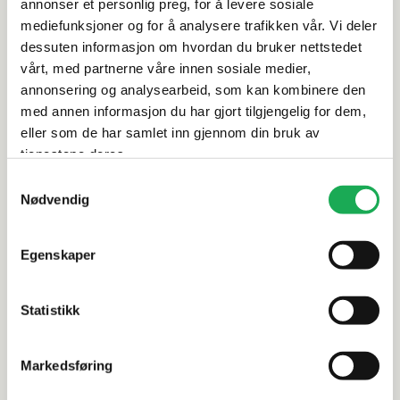
annonser et personlig preg, for å levere sosiale
mediefunksjoner og for å analysere trafikken vår. Vi deler
Rengjøring og vedlikehold
dessuten informasjon om hvordan du bruker nettstedet
vårt, med partnerne våre innen sosiale medier,
annonsering og analysearbeid, som kan kombinere den
Leveringsinformasjon
med annen informasjon du har gjort tilgjengelig for dem,
eller som de har samlet inn gjennom din bruk av
Dokumentasjon
tjenestene deres.
Samtykkevalg
Nødvendig
Alternative produkter
Egenskaper
FAST LAVPRIS
FAST LAVP
Statistikk
AZ
+2 farger
AZ
Marmor Hexagon, Dark Emparador
Marmor, B
Brown 15x15 Flis
Flis
Markedsføring