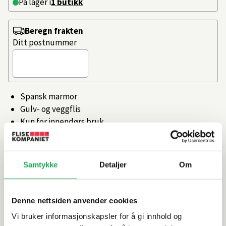
På lager i
1 butikk
Beregn frakten
Ditt postnummer
Spansk marmor
Gulv- og veggflis
Kun for innendørs bruk
Rettskåret, egnet for smale fuger
Artikkelnr.
101399134
Samtykke
Detaljer
Om
Produktinformasjon
Denne nettsiden anvender cookies
Vi bruker informasjonskapsler for å gi innhold og
Spesifikasjoner