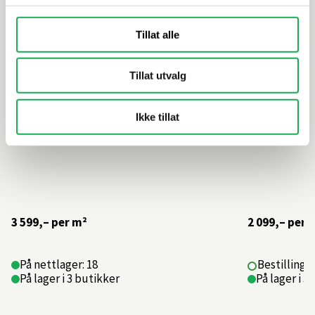
Tillat alle
Tillat utvalg
Ikke tillat
3 599,–
per m²
2 099,–
per 
På nettlager: 18
Bestillings
På lager i 3 butikker
På lager i 3