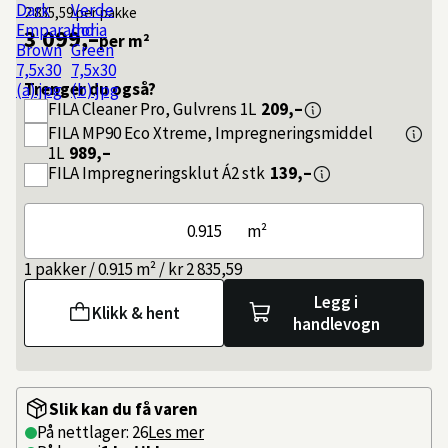
2 835,59
per pakke
3 099,–
per m²
Trenger du også?
FILA
Cleaner Pro, Gulvrens 1L
209,–
FILA
MP90 Eco Xtreme, Impregneringsmiddel
1L
989,–
FILA
Impregneringsklut Á2 stk
139,–
m²
1 pakker / 0.915 m² / kr 2 835,59
Legg i
Klikk & hent
handlevogn
Slik kan du få varen
På nettlager: 26
Les mer