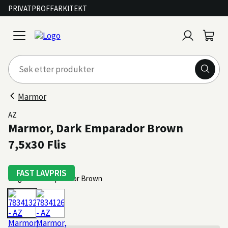
PRIVAT
PROFF
ARKITEKT
Logg
Handl
open
inn
menu
Marmor
AZ
Marmor, Dark Emparador Brown
7,5x30 Flis
FAST LAVPRIS
Farge: Dark Emparador Brown