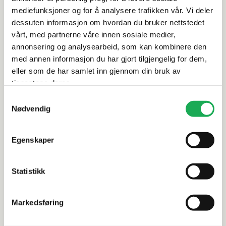
Rengjøring og vedlikehold
mediefunksjoner og for å analysere trafikken vår. Vi deler
dessuten informasjon om hvordan du bruker nettstedet
vårt, med partnerne våre innen sosiale medier,
Leveringsinformasjon
annonsering og analysearbeid, som kan kombinere den
med annen informasjon du har gjort tilgjengelig for dem,
Dokumentasjon
eller som de har samlet inn gjennom din bruk av
tjenestene deres.
Samtykkevalg
Nødvendig
Alternative produkter
FAST LAVP
Egenskaper
APAVISA
SINTESI
+1 farge
Wind, Red 
Statistikk
Met Arch, Copper 60x60 Flis
Markedsføring