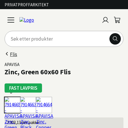
PRIVAT
PROFF
ARKITEKT
Logg
Handl
open
inn
menu
Flis
APAVISA
Zinc, Green 60x60 Flis
FAST LAVPRIS
Farge: Green
2 303,13
per pakke