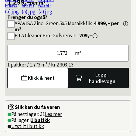
1 299,–
per m²
Trenger du også?
APAVISA
Zinc, Green 5x5 Mosaikkflis
4 999,–
per
m²
FILA
Cleaner Pro, Gulvrens 1L
209,–
m²
1 pakker / 1.773 m² / kr 2 303,13
Legg i
Klikk & hent
handlevogn
Slik kan du få varen
På nettlager: 31
Les mer
På lager i
1 butikk
Utstilt i butikk