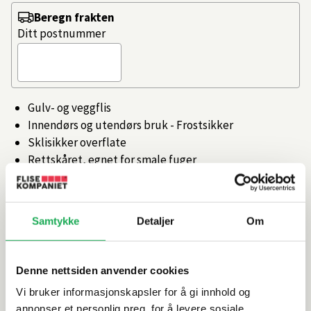
Beregn frakten
Ditt postnummer
Gulv- og veggflis
Innendørs og utendørs bruk - Frostsikker
Sklisikker overflate
Rettskåret, egnet for smale fuger
Artikkelnr.
101465132
Samtykke
Detaljer
Om
Produktinformasjon
Denne nettsiden anvender cookies
Spesifikasjoner
Vi bruker informasjonskapsler for å gi innhold og
annonser et personlig preg, for å levere sosiale