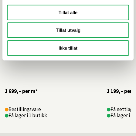
Tillat alle
Tillat utvalg
Ikke tillat
1 699,–
per m²
1 199,–
per 
Bestillingsvare
På nettlager
På lager i 1 butikk
På lager i 1