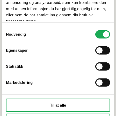
annonsering og analysearbeid, som kan kombinere den
Dokumentasjon
med annen informasjon du har gjort tilgjengelig for dem,
eller som de har samlet inn gjennom din bruk av
tjenestene deres.
Alternative produkter
Samtykkevalg
Nødvendig
Egenskaper
LA FENICE
+1 farge
SANT' AGOSTI
Antique Aurea, Bianco Navona 30x30
Patchwork 
Flis
Statistikk
Markedsføring
Tillat alle