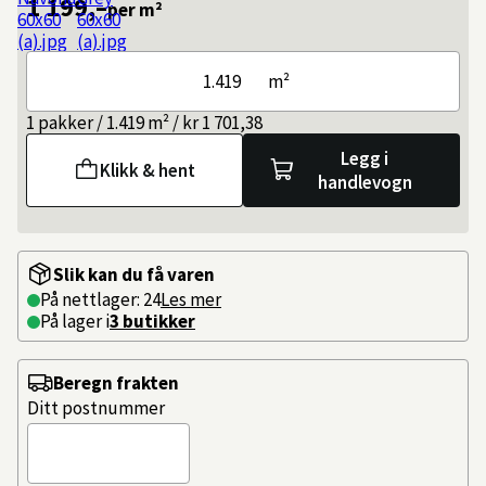
1 199,–
per m²
m²
1 pakker / 1.419 m² / kr 1 701,38
Legg i
Klikk & hent
handlevogn
Slik kan du få varen
På nettlager: 24
Les mer
På lager i
3 butikker
Beregn frakten
Ditt postnummer