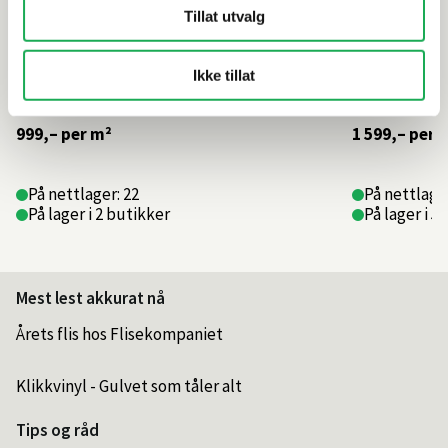
Tillat utvalg
Ikke tillat
999,–
per m²
1 599,–
per 
På nettlager: 22
På nettlage
På lager i 2 butikker
På lager i 5
Mest lest akkurat nå
Årets flis hos Flisekompaniet
Klikkvinyl - Gulvet som tåler alt
Tips og råd