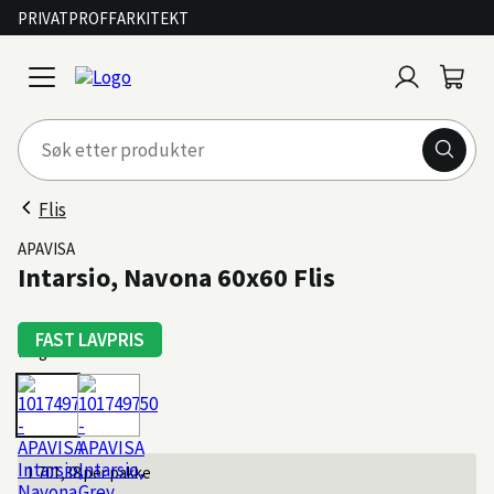
PRIVAT
PROFF
ARKITEKT
Logg
Handl
open
inn
menu
Flis
APAVISA
Intarsio, Navona 60x60 Flis
FAST LAVPRIS
Farge: Navona
1 701,38
per pakke