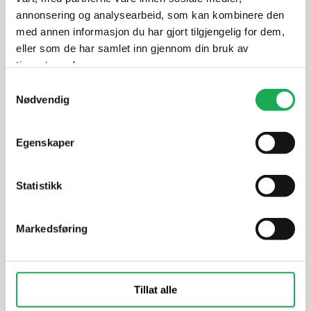
annonsering og analysearbeid, som kan kombinere den
Dokumentasjon
med annen informasjon du har gjort tilgjengelig for dem,
eller som de har samlet inn gjennom din bruk av
tjenestene deres.
Samtykkevalg
Alternative produkter
Nødvendig
Egenskaper
ALELUIA
+1 farge
TONALITE
Urban Atelier, Ambar 7x14 Flis
Diamante 
Statistikk
(Blank) 5x5
Markedsføring
Tillat alle