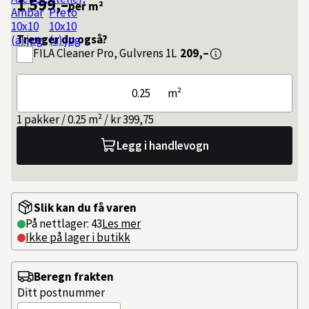
1 599,–
per m²
Trenger du også?
FILA
Cleaner Pro, Gulvrens 1L
209,–
m²
1 pakker / 0.25 m² / kr 399,75
Legg i handlevogn
Slik kan du få varen
På nettlager: 43
Les mer
Ikke på lager i butikk
Beregn frakten
Ditt postnummer