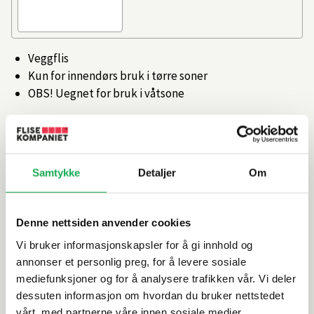
Veggflis
Kun for innendørs bruk i tørre soner
OBS! Uegnet for bruk i våtsone
Artikkelnr.
101395506
Samtykke
Detaljer
Om
Produktinformasjon
Spesifikasjoner
Denne nettsiden anvender cookies
Vi bruker informasjonskapsler for å gi innhold og
Rengjøring og vedlikehold
annonser et personlig preg, for å levere sosiale
mediefunksjoner og for å analysere trafikken vår. Vi deler
dessuten informasjon om hvordan du bruker nettstedet
Leveringsinformasjon
vårt, med partnerne våre innen sosiale medier,