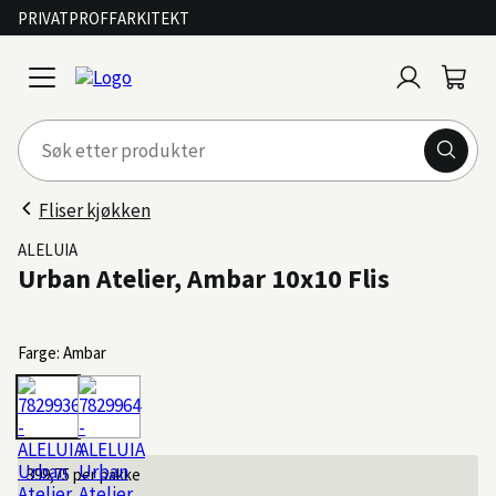
PRIVAT
PROFF
ARKITEKT
Logg
Handl
open
inn
menu
Fliser kjøkken
ALELUIA
Urban Atelier, Ambar 10x10 Flis
Farge: Ambar
399,75
per pakke