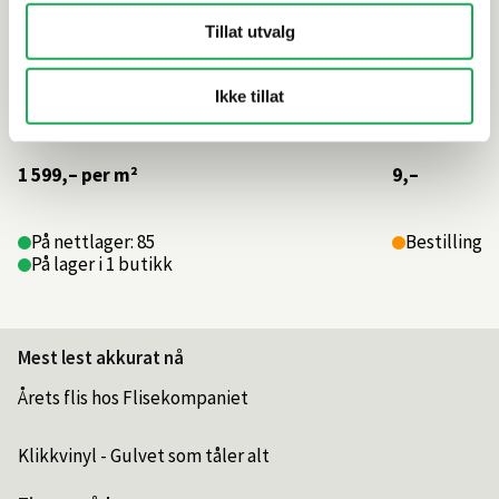
Tillat utvalg
Ikke tillat
1 599,–
per m²
9,–
På nettlager: 85
Bestillings
På lager i 1 butikk
Mest lest akkurat nå
Årets flis hos Flisekompaniet
Klikkvinyl - Gulvet som tåler alt