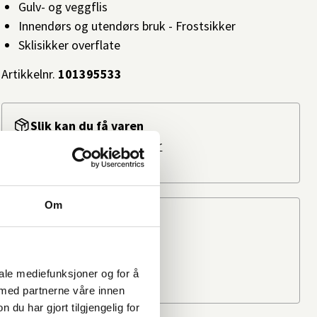
Gulv- og veggflis
Innendørs og utendørs bruk - Frostsikker
Sklisikker overflate
Artikkelnr.
101395533
Slik kan du få varen
På nettlager: 100+
Les mer
På lager i
11 butikker
Om
Beregn frakten
Ditt postnummer
iale mediefunksjoner og for å
 med partnerne våre innen
u har gjort tilgjengelig for