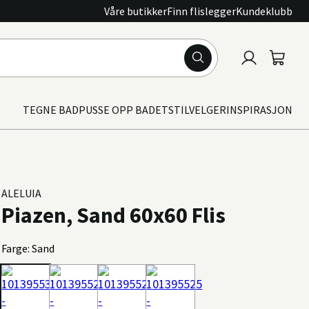
Våre butikker
Finn flislegger
Kundeklubb
Logg
Handle
inn
TEGNE BAD
PUSSE OPP BADET
STILVELGER
INSPIRASJON
ALELUIA
Piazen, Sand 60x60 Flis
Farge: Sand