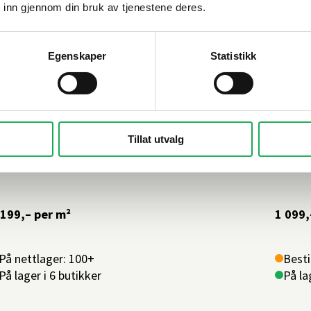
 inn gjennom din bruk av tjenestene deres.
Egenskaper
Statistikk
PROVE
MIL CERAMICA
+1 farge
Uniqu
Tillat utvalg
aPierre, Blanc Ancienne 60x60 Flis
60x60
 199,–
per m²
1 099,
På nettlager: 100+
Besti
På lager i 6 butikker
På la