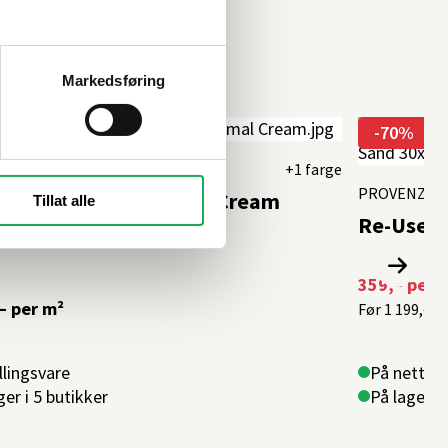
Markedsføring
-70%
NZA
+1 farge
PROVENZA
e Travertine, Minimal Cream
Tillat alle
Re-Use C
 Flis
359,–
per 
–
per m²
Før
1 199,–
p
llingsvare
På nettlag
ger i 5 butikker
På lager i 