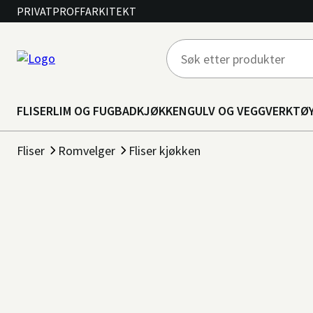
PRIVAT
PROFF
ARKITEKT
FLISER
LIM OG FUG
BAD
KJØKKEN
GULV OG VEGG
VERKTØ
Fliser
Romvelger
Fliser kjøkken