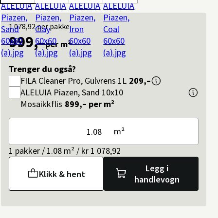
1 078,92
per pakke
999,–
per m²
Trenger du også?
FILA
Cleaner Pro, Gulvrens 1L
209,–
ALELUIA
Piazen, Sand 10x10
Mosaikkflis
899,–
per m²
m²
1 pakker / 1.08 m² / kr 1 078,92
Legg i
Klikk & hent
handlevogn