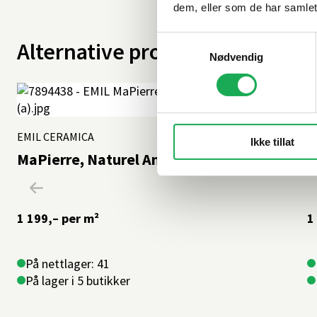
dem, eller som de har samlet
Samtykkevalg
Alternative produkter
Nødvendig
EMIL CERAMICA
+1 farge
E
Ikke tillat
MaPierre, Naturel Ancienne 60x60 Flis
M
1 199,–
per m²
1
På nettlager: 41
På lager i 5 butikker