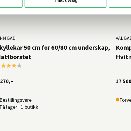
Tillat utvalg
INN BAD
VAL BA
kyllekar 50 cm for 60/80 cm underskap,
Komp
attbørstet
Hvit
arakter:
4.0 av 5 mulige
 270,–
17 500
Bestillingsvare
Forve
På lager i 1 butikk