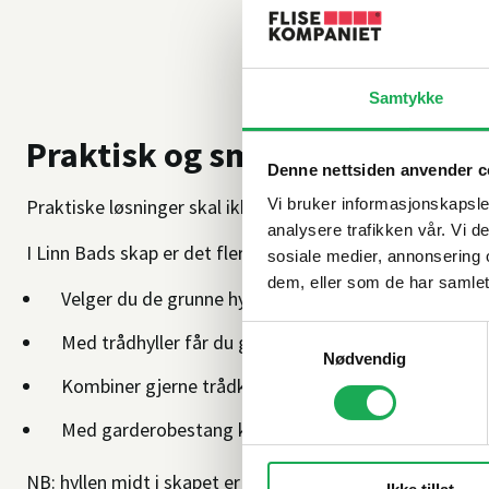
Samtykke
Praktisk og smart
Denne nettsiden anvender c
Praktiske løsninger skal ikke kun se bra ut, de må også
Vi bruker informasjonskapsler
analysere trafikken vår. Vi 
I Linn Bads skap er det flere innredningsløsninger.
sosiale medier, annonsering 
dem, eller som de har samlet
Velger du de grunne hyllene, kan støvsigeren og lang
Samtykkevalg
Med trådhyller får du god oversikt, og lett tilgjengel
Nødvendig
Kombiner gjerne trådkurver og hyller for maks fleksi
Med garderobestang kan du henge opp jakker og an
NB: hyllen midt i skapet er fast, resten kan tilpasses ditt