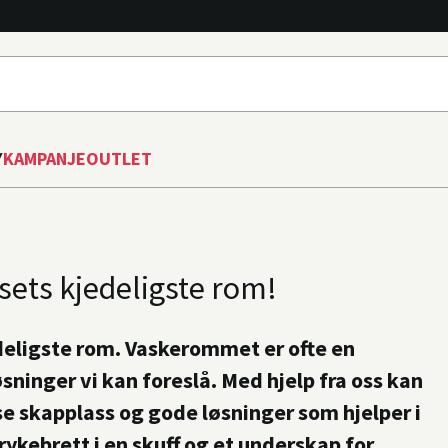
Y
KAMPANJE
OUTLET
ets kjedeligste rom!
eligste rom. Vaskerommet er ofte en
ninger vi kan foreslå. Med hjelp fra oss kan
e skapplass og gode løsninger som hjelper i
rykebrett i en skuff og et underskap for