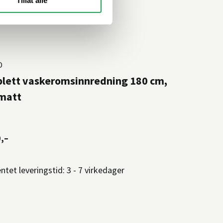
Tillat alle
D
lett vaskeromsinnredning 180 cm,
 matt
,–
ntet leveringstid: 3 - 7 virkedager