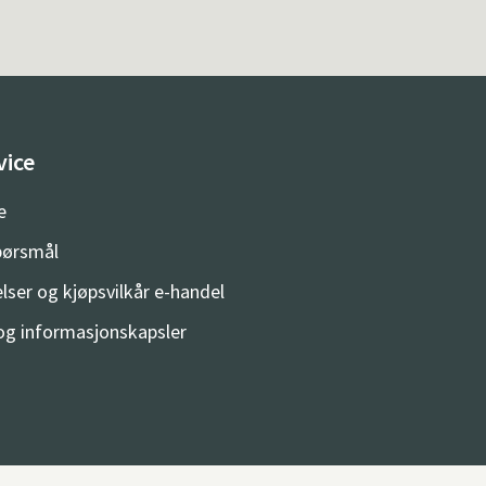
vice
e
spørsmål
lser og kjøpsvilkår e-handel
og informasjonskapsler