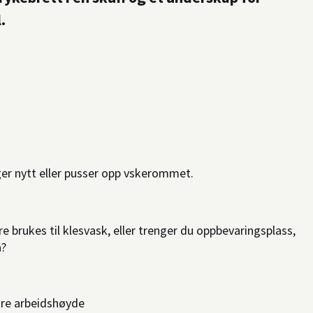
.
ger nytt eller pusser opp vskerommet.
 brukes til klesvask, eller trenger du oppbevaringsplass,
å?
dre arbeidshøyde