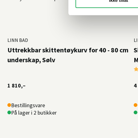
Ikke tillat
LINN BAD
L
Uttrekkbar skittentøykurv for 40 - 80 cm
S
underskap, Sølv
M
K
1 810,–
4
Bestillingsvare
På lager i 2 butikker