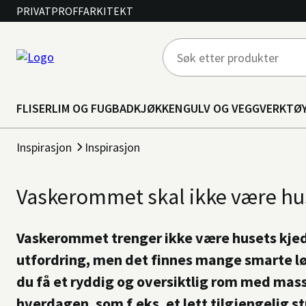
PRIVAT
PROFF
ARKITEKT
FLISER
LIM OG FUG
BAD
KJØKKEN
GULV OG VEGG
VERKTØ
Inspirasjon
Inspirasjon
Vaskerommet skal ikke være hus
Vaskerommet trenger ikke være husets kjed
utfordring, men det finnes mange smarte løs
du få et ryddig og oversiktlig rom med mass
hverdagen, som f.eks. et lett tilgjengelig st