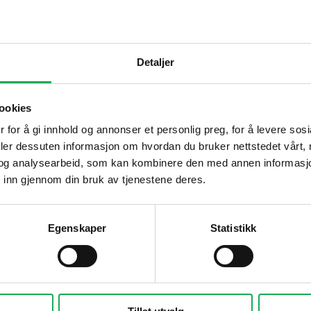
Detaljer
ookies
 være gjennomtenkte, og fungere.
 for å gi innhold og annonser et personlig preg, for å levere sos
deler dessuten informasjon om hvordan du bruker nettstedet vårt,
og analysearbeid, som kan kombinere den med annen informasjon d
 inn gjennom din bruk av tjenestene deres.
kosten få plass i skapet
ighet til innholdet
Egenskaper
Statistikk
bilitet
dre klær
 behov.