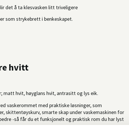
r det å ta klesvasken litt triveligere
oner som strykebrett i benkeskapet.
e hvitt
 matt hvit, høyglans hvit, antrasitt og lys eik.
nnred vaskerommet med praktiske løsninger, som
er, skittentøyskurv, smarte skap under vaskemaskinen for
bedre -så får du et funksjonelt og praktisk rom du har lyst