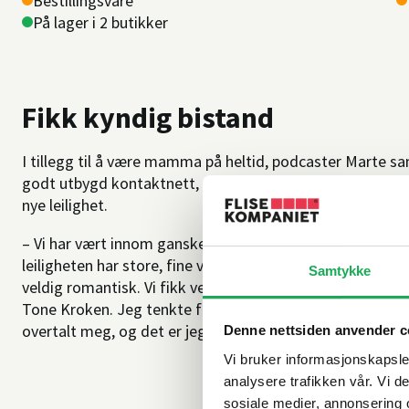
Bestillingsvare
På lager i 2 butikker
Fikk kyndig bistand
I tillegg til å være mamma på heltid, podcaster Marte 
godt utbygd kontaktnett, og fikk hanket inn profesjonell
nye leilighet.
– Vi har vært innom ganske mange ulike løsninger. Når du
leiligheten har store, fine vinduer, og jeg har alltid ha
Samtykke
veldig romantisk. Vi fikk veldig god hjelp av supereksper
Tone Kroken. Jeg tenkte først at marmor ville bli for sti
overtalt meg, og det er jeg veldig fornøyd med nå, fortel
Denne nettsiden anvender c
Vi bruker informasjonskapsler
analysere trafikken vår. Vi 
sosiale medier, annonsering 