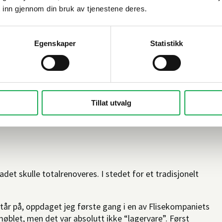
 inn gjennom din bruk av tjenestene deres.
Egenskaper
Statistikk
av glatte vegger i en isblå tone, Marina grønne fliser fra
 60x60, 130x45 og 5x5. Her snakker vi daglige ferievibber.
k farge. Jeg får helt sydenstemning av den. Jeg føler at jeg
rønn farge. Jeg er også veldig fornøyd med at vi valgte å
Tillat utvalg
amikk, forteller hun.
det skulle totalrenoveres. I stedet for et tradisjonelt
år på, oppdaget jeg første gang i en av Flisekompaniets
 møblet, men det var absolutt ikke “lagervare”. Først