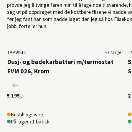
prøvde jeg å tvinge faren min til å lage noe tilsvarende,
seg ut på oppdraget med de kostbare flisene vi hadde valg
før jeg fant han som hadde laget den jeg så hos Flisekomp
jobb, forteller hun.
TAPWELL
+7 farger
T
Dusj- og badekarbatteri m/termostat
S
EVM 026, Krom
S
5 195,–
2
Bestillingsvare
På lager i 1 butikk