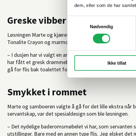
dem, eller som de har samlet
Greske vibber
Samtykkevalg
Nødvendig
Løsningen Marte og kjæresten falt ned på, er en blanding 
Tonalite Crayon og marmorflisene Marex Calacatta Vagli i
– I dusjen har vi valgt en annen type flis i en helt magis
har fått et gresk drømmebad i grått, blått og en syrlig g
Ikke tillat
gå for flis bak toalettet for å skape litt variasjon og dyn
Smykket i rommet
Marte og samboeren valgte å gå for det lille ekstra når ba
servantskap, var det spesialdesign som ble løsningen.
– Det nydelige baderomsmøbelet vi har, som servanten st
utstillinger. Bare med en annen type flis. Jeg elsket det