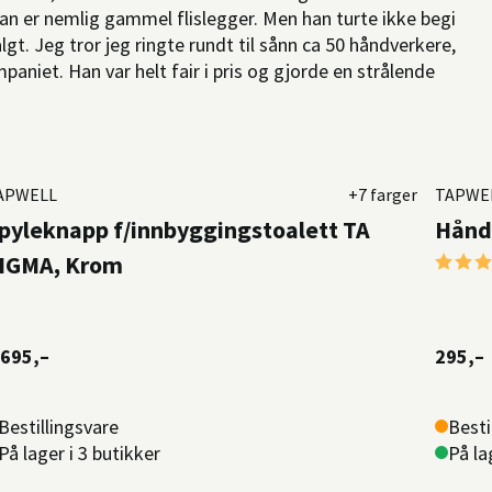
 han er nemlig gammel flislegger. Men han turte ikke begi
t. Jeg tror jeg ringte rundt til sånn ca 50 håndverkere,
aniet. Han var helt fair i pris og gjorde en strålende
APWELL
+7 farger
TAPWE
pyleknapp f/innbyggingstoalett TA
Håndk
Karakt
IGMA, Krom
 695,–
295,–
Bestillingsvare
Besti
På lager i 3 butikker
På la