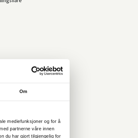
llingsvare
Om
iale mediefunksjoner og for å
 med partnerne våre innen
u har gjort tilgjengelig for