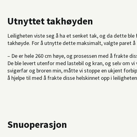
Utnyttet takhøyden
Leiligheten viste seg å ha et senket tak, og da dette ble
takhøyde. For å utnytte dette maksimalt, valgte paret å 
– De er hele 260 cm høye, og prosessen med å frakte disse 
De ble levert utenfor med lastebil og kran, og selv om v
svigerfar og broren min, måtte vi stoppe en ukjent forb
å hjelpe til med å frakte disse helskinnet opp i leiligheten,
Snuoperasjon