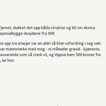
 fjernet, dukket det opp både struktur og 60 cm ekstra
spesialbygge dusjdører fra INR.
opp tre etasjer var en aldri så liten utfordring i seg selv.
i var mannsterke med meg - ni måneder gravid - kjæreste,
ipasserende som så sterk ut, og Vippse ham 500 kroner for
 ler hun.