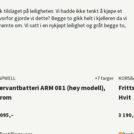
kk tilslaget på leiligheten. Vi hadde ikke tenkt å kjøpe et
orfor gjorde vi dette? Begge to gikk helt i kjelleren da vi
rømte om. Vi satt i en nykjøpt leilighet og gråt begge to,
APWELL
+7 farger
KORSB
ervantbatteri ARM 081 (høy modell),
Fritt
rom
Hvit
 095,–
3 190,