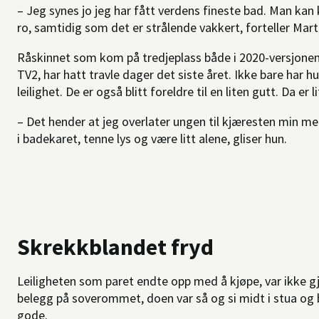
– Jeg synes jo jeg har fått verdens fineste bad. Man kan 
ro, samtidig som det er strålende vakkert, forteller Mar
Råskinnet som kom på tredjeplass både i 2020-versjonen 
TV2, har hatt travle dager det siste året. Ikke bare har h
leilighet. De er også blitt foreldre til en liten gutt. Da er 
– Det hender at jeg overlater ungen til kjæresten min m
i badekaret, tenne lys og være litt alene, gliser hun.
Skrekkblandet fryd
Leiligheten som paret endte opp med å kjøpe, var ikke gj
belegg på soverommet, doen var så og si midt i stua og b
gode.