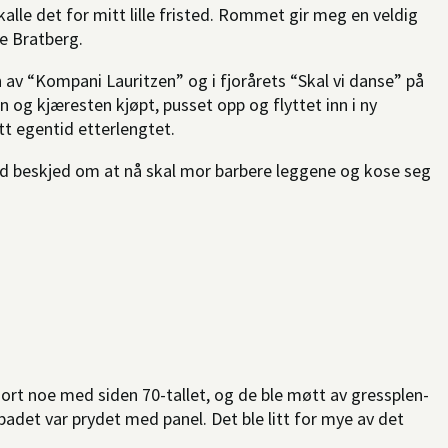
kalle det for mitt lille fristed. Rommet gir meg en veldig
te Bratberg.
av “Kompani Lauritzen” og i fjorårets “Skal vi danse” på
un og kjæresten kjøpt, pusset opp og flyttet inn i ny
litt egentid etterlengtet.
ed beskjed om at nå skal mor barbere leggene og kose seg
ort noe med siden 70-tallet, og de ble møtt av gressplen-
adet var prydet med panel. Det ble litt for mye av det