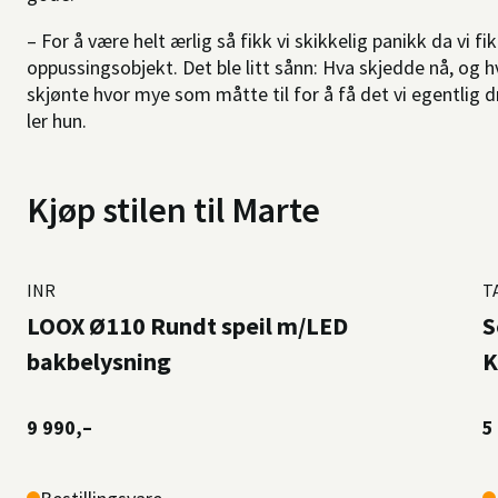
– For å være helt ærlig så fikk vi skikkelig panikk da vi fi
oppussingsobjekt. Det ble litt sånn: Hva skjedde nå, og hv
skjønte hvor mye som måtte til for å få det vi egentlig d
ler hun.
Kjøp stilen til Marte
INR
T
LOOX Ø110 Rundt speil m/LED
S
bakbelysning
K
9 990,–
5