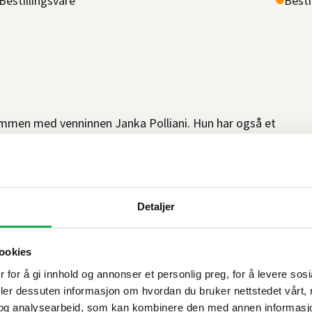
Bestillingsvare
Besti
sammen med venninnen Janka Polliani. Hun har også et
 bistand da det var dags å totalrenovere badet i parets
 først skal rive alt, er jo mulighetene mange. Denne
tt en drøm om et badekar med utsikt. Det så jeg på som
Detaljer
t på innredning, styling og alt som har med bolig å gjøre,
vt og nesten litt skummelt å begi seg ut på, men Tone fikk
ler Marte.
ookies
 for å gi innhold og annonser et personlig preg, for å levere sos
deler dessuten informasjon om hvordan du bruker nettstedet vårt,
og analysearbeid, som kan kombinere den med annen informasjon d