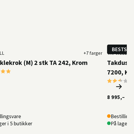
BESTSEL
LL
+7 farger
TAPWELL
lekrok (M) 2 stk TA 242, Krom
Takdusj 
er:
5.0 av 5 mulige
7200, Kr
Karakter:
8 995,–
llingsvare
Bestilling
ger i 5 butikker
På lager i 