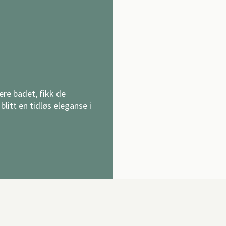
re badet, fikk de
 blitt en tidløs eleganse i