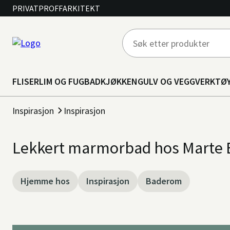
PRIVAT
PROFF
ARKITEKT
FLISER
LIM OG FUG
BAD
KJØKKEN
GULV OG VEGG
VERKTØ
Inspirasjon
Inspirasjon
Lekkert marmorbad hos Marte 
Hjemme hos
Inspirasjon
Baderom