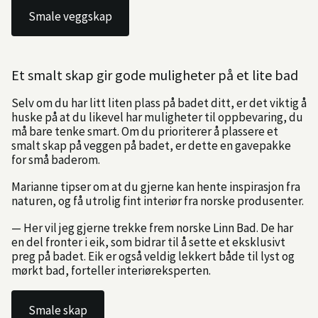
Smale veggskap
Et smalt skap gir gode muligheter på et lite bad
Selv om du har litt liten plass på badet ditt, er det viktig å
huske på at du likevel har muligheter til oppbevaring, du
må bare tenke smart. Om du prioriterer å plassere et
smalt skap på veggen på badet, er dette en gavepakke
for små baderom.
Marianne tipser om at du gjerne kan hente inspirasjon fra
naturen, og få utrolig fint interiør fra norske produsenter.
— Her vil jeg gjerne trekke frem norske Linn Bad. De har
en del fronter i eik, som bidrar til å sette et eksklusivt
preg på badet. Eik er også veldig lekkert både til lyst og
mørkt bad, forteller interiøreksperten.
Smale skap