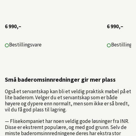
6 990,–
6 990,–
Bestillingsvare
Bestillings
Små baderomsinnredninger gir mer plass
Også et servantskap kan bli et veldig praktisk møbel på et
lite baderom. Velger du et servantskap som er både
høyere og dypere enn normalt, men som ikke er så bredt,
vil du få god plass til lagring.
— Flisekompaniet har noen veldig gode løsninger fra INR.
Disse er ekstremt populære, og med god grunn. Selv de
minste baderomsinnredningene deres har ekstra stor