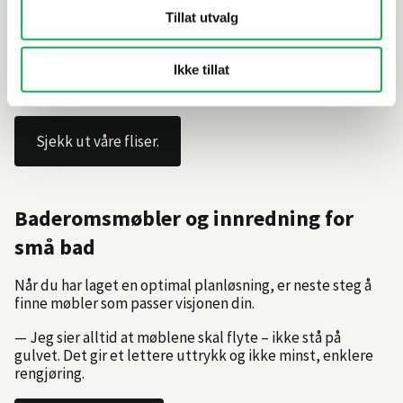
Tillat utvalg
Om du ønsker kontrast, kan du legge hvite fliser med sort
fuge – det gir karakter og et mer grafisk uttrykk.
Ikke tillat
— Det handler mest om hvilken stil du foretrekker, og
ingenting er feil her.
Sjekk ut våre fliser.
Baderomsmøbler og innredning for
små bad
Når du har laget en optimal planløsning, er neste steg å
finne møbler som passer visjonen din.
— Jeg sier alltid at møblene skal flyte – ikke stå på
gulvet. Det gir et lettere uttrykk og ikke minst, enklere
rengjøring.