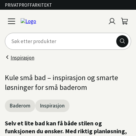
PRIVAT
PROFF
ARKITEKT
Logg
Handl
open
inn
menu
Inspirasjon
Kule små bad – inspirasjon og smarte
løsninger for små baderom
Baderom
Inspirasjon
Selv et lite bad kan få både stilen og
funksjonen du ønsker. Med riktig planløsning,