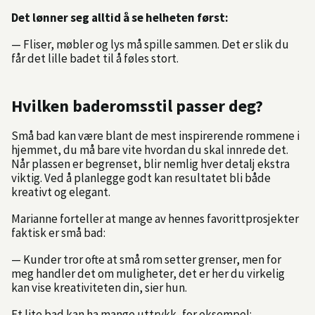
Det lønner seg alltid å se helheten først:
— Fliser, møbler og lys må spille sammen. Det er slik du
får det lille badet til å føles stort.
Hvilken baderomsstil passer deg?
Små bad kan være blant de mest inspirerende rommene i
hjemmet, du må bare vite hvordan du skal innrede det.
Når plassen er begrenset, blir nemlig hver detalj ekstra
viktig. Ved å planlegge godt kan resultatet bli både
kreativt og elegant.
Marianne forteller at mange av hennes favorittprosjekter
faktisk er små bad:
— Kunder tror ofte at små rom setter grenser, men for
meg handler det om muligheter, det er her du virkelig
kan vise kreativiteten din, sier hun.
Et lite bad kan ha mange uttrykk, for eksempel: