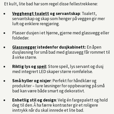
Et kult, lite bad har som regel disse fellestrekkene:
Vegghengt toalett
og servantskap
: Toalett,
servantskap og skap som henger på veggen gir mer
luft og enklere rengjøring.
Plasser dusjen i et hjørne, gjerne med glassvegg eller
foldedør.
Glassvegger
istedenfor dusjkabinett:
En åpen
dusjløsning for små bad med glassvegg får rommet til
å virke større.
Riktig lys og
speil
: Store speil, lys servant og dusj
med integrert LED skaper større romfølelse.
Små hyller og nisjer
: Perfekt for håndklær og
produkter – lure løsninger for oppbevaring på små
bad kan være både smart og dekorativt.
Enhetlig stil og design
: Velg én fargepalett og hold
deg til den. Å ha færre kontraster gir et roligere
inntrykk når du skal innrede et lite bad.