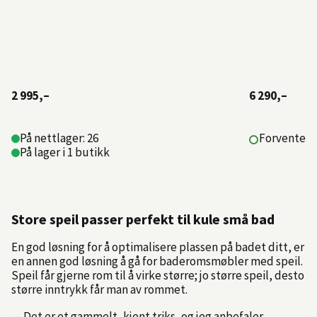
2 995,–
6 290,–
På nettlager: 26
Forventet l
På lager i 1 butikk
Store speil passer perfekt til kule små bad
En god løsning for å optimalisere plassen på badet ditt, er
en annen god løsning å gå for baderomsmøbler med speil.
Speil får gjerne rom til å virke større; jo større speil, desto
større inntrykk får man av rommet.
— Det er et gammelt, kjent triks, og jeg anbefaler