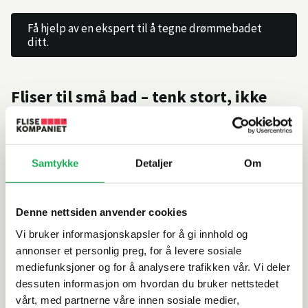
Få hjelp av en ekspert til å tegne drømmebadet
ditt.
Fliser til små bad – tenk stort, ikke
smått
Flisvalg er noe av det som påvirker romfølelsen mest.
Ifølge Marianne forteller at mange tror de må velge små
Samtykke
Detaljer
Om
fliser til små rom.
— Faktisk er det motsatt! Små fliser skaper en illusjon av
Denne nettsiden anvender cookies
et større rom, fordi du får færre fuger og mer ro i
uttrykket til rommet. Et godt tips er å legge 60x60 cm
Vi bruker informasjonskapsler for å gi innhold og
fliser, forteller hun.
annonser et personlig preg, for å levere sosiale
mediefunksjoner og for å analysere trafikken vår. Vi deler
Mørkt eller lyst på et lite bad?
dessuten informasjon om hvordan du bruker nettstedet
Kule små bad kommer i både lyse og mørke varianter –
vårt, med partnerne våre innen sosiale medier,