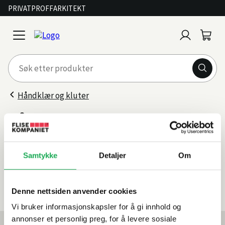
PRIVAT
PROFF
ARKITEKT
Logg
Handl
open
inn
menu
Håndklær og kluter
Håndkle
Filter
Samtykke
Detaljer
Om
Sorter
etter
0 produkter
Denne nettsiden anvender cookies
Vi bruker informasjonskapsler for å gi innhold og
annonser et personlig preg, for å levere sosiale
Mest lest akkurat nå