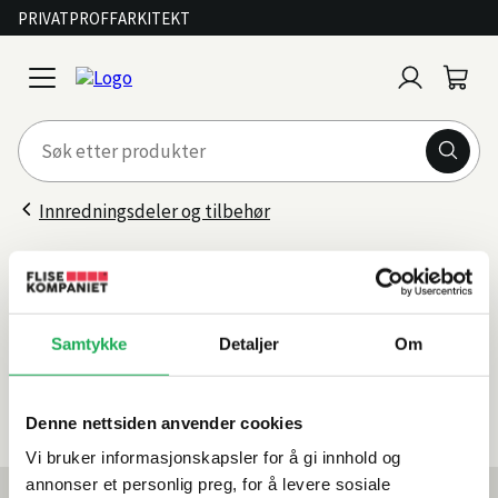
PRIVAT
PROFF
ARKITEKT
Logg
Handl
open
inn
menu
Innredningsdeler og tilbehør
Høyttalersystem
Filter
Samtykke
Detaljer
Om
Sorter
etter
0 produkter
Denne nettsiden anvender cookies
Vi bruker informasjonskapsler for å gi innhold og
annonser et personlig preg, for å levere sosiale
Mest lest akkurat nå