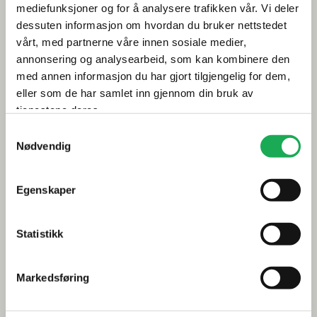
mediefunksjoner og for å analysere trafikken vår. Vi deler
Årets flis hos Flisekompaniet
dessuten informasjon om hvordan du bruker nettstedet
vårt, med partnerne våre innen sosiale medier,
annonsering og analysearbeid, som kan kombinere den
Klikkvinyl - Gulvet som tåler alt
med annen informasjon du har gjort tilgjengelig for dem,
Tips og råd
eller som de har samlet inn gjennom din bruk av
tjenestene deres.
Gjør et godt valg av fliser til badet
Samtykkevalg
Nødvendig
Dette må du tenke på når du innreder badet
Visste du at du kan legge flis på flis
Egenskaper
Fugemasse i farger
Statistikk
Smarte tips for riktig valg av dusj
Inspirasjon
Markedsføring
Baderomstrender 2025