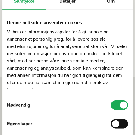
Samtykke
Detaljer
Om
Brekkjern 190 mm
"Mini
Karakter:
4.0 av 5 mulige
Denne nettsiden anvender cookies
Vi bruker informasjonskapsler for å gi innhold og
155,–
annonser et personlig preg, for å levere sosiale
mediefunksjoner og for å analysere trafikken vår. Vi deler
dessuten informasjon om hvordan du bruker nettstedet
På nettlager: 25
vårt, med partnerne våre innen sosiale medier,
På lager i 15 butikker
annonsering og analysearbeid, som kan kombinere den
med annen informasjon du har gjort tilgjengelig for dem,
eller som de har samlet inn gjennom din bruk av
Mest lest akkurat nå
tjenestene deres.
Årets flis hos Flisekompaniet
Samtykkevalg
Nødvendig
Klikkvinyl - Gulvet som tåler alt
Egenskaper
Tips og råd