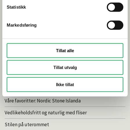
Gjør et godt valg av fliser til badet
Statistikk
Dette må du tenke på når du innreder badet
Visste du at du kan legge flis på flis
Markedsføring
Fugemasse i farger
Smarte tips for riktig valg av dusj
Tillat alle
Inspirasjon
Tillat utvalg
Baderomstrender 2025
Ikke tillat
Drømmeatrium med flisheller
Våre favoritter: Nordic Stone Islanda
Vedlikeholdsfritt og naturlig med fliser
Stilen på uterommet