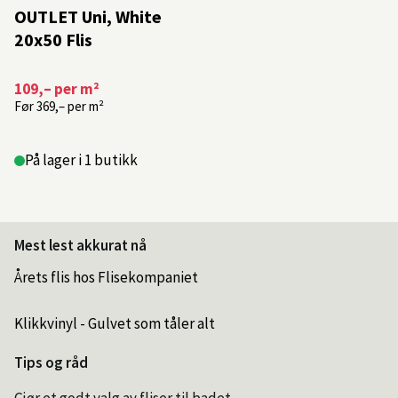
OUTLET Uni, White
20x50 Flis
109,–
per m²
Før
369,–
per m²
På lager i 1 butikk
Mest lest akkurat nå
Årets flis hos Flisekompaniet
Klikkvinyl - Gulvet som tåler alt
Tips og råd