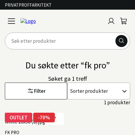
PRIVAT
PROFF
ARKITEKT
Logg
Handl
open
inn
menu
Du søkte etter “fk pro”
Søket ga 1 treff
Filter
Sorter
etter
1 produkter
OUTLET
-70%
FK PRO