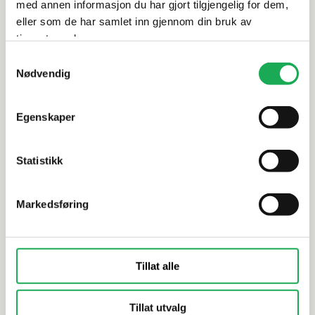
med annen informasjon du har gjort tilgjengelig for dem,
Alternative produkter
eller som de har samlet inn gjennom din bruk av
tjenestene deres.
-70%
-70%
Samtykkevalg
Nødvendig
VILLEROY & BOCH
RAKO
Unit One, White 10x30 Flis
Color One,
Egenskaper
Statistikk
Markedsføring
Tillat alle
Tillat utvalg