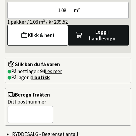
m²
1 pakker / 1.08 m² / kr 209,52
Legg i
Klikk & hent
handlevogn
Slik kan du få varen
På nettlager: 94
Les mer
På lager i
1 butikk
Beregn frakten
Ditt postnummer
RYDDESALG - Begrenset antall!