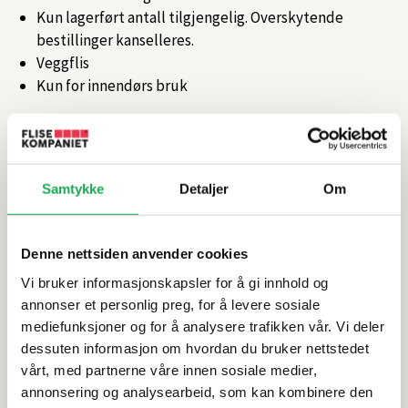
Kun lagerført antall tilgjengelig. Overskytende
bestillinger kanselleres.
Veggflis
Kun for innendørs bruk
Artikkelnr.
101418271
Samtykke
Detaljer
Om
Produktinformasjon
Spesifikasjoner
Denne nettsiden anvender cookies
Vi bruker informasjonskapsler for å gi innhold og
Rengjøring og vedlikehold
annonser et personlig preg, for å levere sosiale
mediefunksjoner og for å analysere trafikken vår. Vi deler
dessuten informasjon om hvordan du bruker nettstedet
Leveringsinformasjon
vårt, med partnerne våre innen sosiale medier,
annonsering og analysearbeid, som kan kombinere den