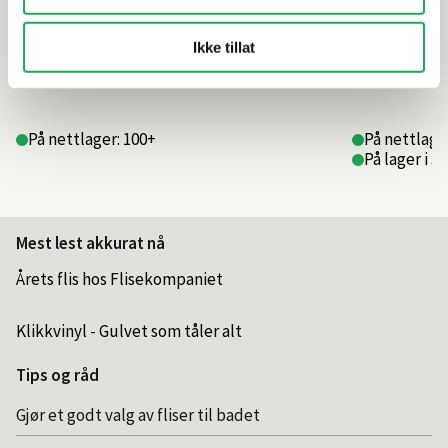
Ikke tillat
299,–
per m²
134,–
per m²
Før
999,–
per m²
Før
449,–
per m
På nettlager: 100+
På nettlager
På lager i 3
Mest lest akkurat nå
Årets flis hos Flisekompaniet
Klikkvinyl - Gulvet som tåler alt
Tips og råd
Gjør et godt valg av fliser til badet