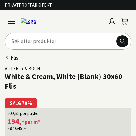
PRIVAT
PROFF
ARKITEKT
Logg
Handl
open
inn
menu
Flis
VILLEROY & BOCH
White & Cream, White (Blank) 30x60
Flis
SALG 70%
209,52
per pakke
194,–
per m²
Før
649,–