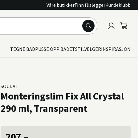
Våre butikker
Finn flislegger
Kundeklubb
Logg
Handle
inn
TEGNE BAD
PUSSE OPP BADET
STILVELGER
INSPIRASJON
SOUDAL
Monteringslim Fix All Crystal
290 ml, Transparent
207,–