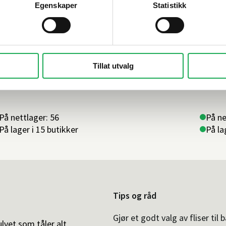
Egenskaper
Statistikk
OUDAL
+2 farger
SOUDA
onteringslim Fix All Turbo 290 ml, Hvit
Monte
Expre
Tillat utvalg
09,–
249,–
På nettlager: 56
På ne
På lager i 15 butikker
På la
Tips og råd
Gjør et godt valg av fliser til 
ulvet som tåler alt