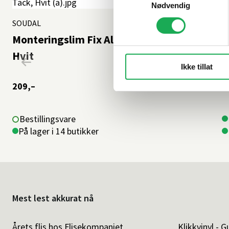
Nødvendig
SOUDAL
+2 farger
S
Monteringslim Fix All High Tack 290 ml,
M
Hvit
Ikke tillat
209,–
2
Bestillingsvare
På lager i 14 butikker
Mest lest akkurat nå
Årets flis hos Flisekompaniet
Klikkvinyl - G