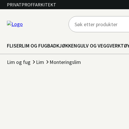
PRIVAT
PROFF
ARKITEKT
FLISER
LIM OG FUG
BAD
KJØKKEN
GULV OG VEGG
VERKTØ
Lim og fug
Lim
Monteringslim