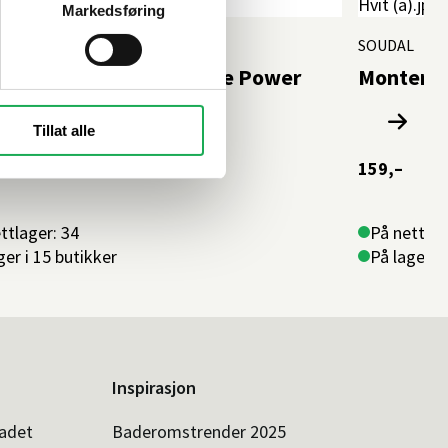
Markedsføring
L
SOUDAL
ringslim Fix All X-treme Power
Montering
ss 280 ml, Hvit
Tillat alle
159,–
ttlager: 34
På nettlag
ger i 15 butikker
På lager i
Inspirasjon
badet
Baderomstrender 2025