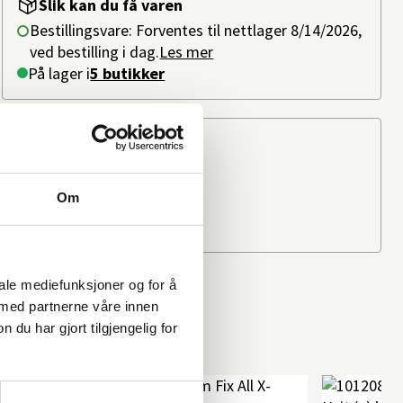
Slik kan du få varen
Bestillingsvare: Forventes til nettlager 8/14/2026,
ved bestilling i dag.
Les mer
På lager i
5 butikker
Beregn frakten
Ditt postnummer
Om
iale mediefunksjoner og for å
 med partnerne våre innen
u har gjort tilgjengelig for