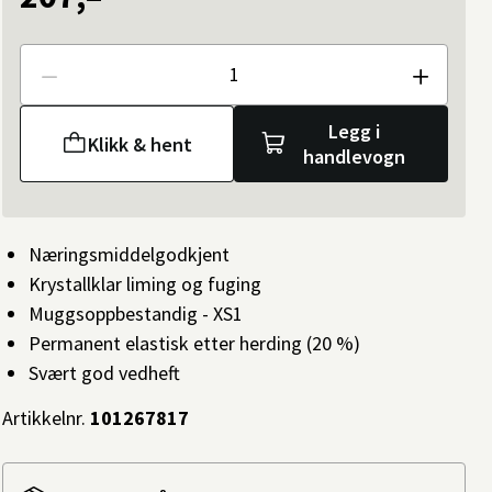
Antall
Legg i
Klikk & hent
handlevogn
Næringsmiddelgodkjent
Krystallklar liming og fuging
Muggsoppbestandig - XS1
Permanent elastisk etter herding (20 %)
Svært god vedheft
Artikkelnr.
101267817