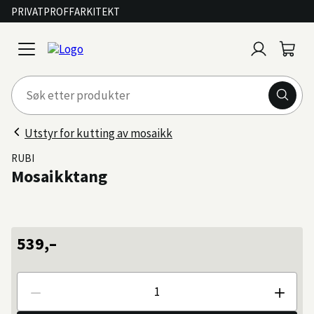
PRIVAT
PROFF
ARKITEKT
Logg
Handl
open
inn
menu
Utstyr for kutting av mosaikk
RUBI
Mosaikktang
539,–
Antall