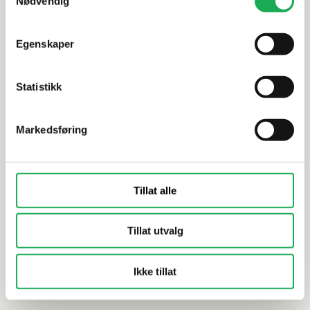
Nødvendig
Egenskaper
Statistikk
Markedsføring
Tillat alle
305,–
209,–
Tillat utvalg
På nettlager: 4
Bestillings
Ikke tillat
På lager i 14 butikker