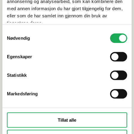
Dokumentasjon
annonsering og analysearbeid, som kan kombinere den
med annen informasjon du har gjort tilgjengelig for dem,
eller som de har samlet inn gjennom din bruk av
tjenestene deres.
Alternative produkter
Samtykkevalg
Nødvendig
RAK
+1 farge
Egenskaper
RAK
Subway, White (Blank) 7,5x15 Flis
Subway, Wh
Statistikk
Markedsføring
Tillat alle