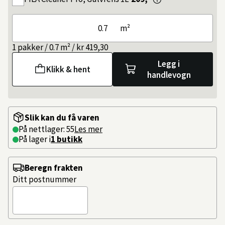
m²
1 pakker / 0.7 m² / kr 419,30
Legg i
Klikk & hent
handlevogn
Slik kan du få varen
På nettlager: 55
Les mer
På lager i
1 butikk
Beregn frakten
Ditt postnummer