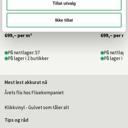
Tillat utvalg
Ikke tillat
699,–
per m²
699,–
per m²
På nettlager: 57
På nettlager
På lager i 2 butikker
På lager i 3
Mest lest akkurat nå
Årets flis hos Flisekompaniet
Klikkvinyl - Gulvet som tåler alt
Tips og råd