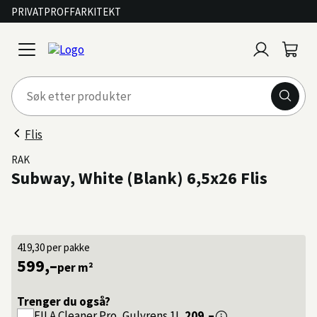
PRIVAT
PROFF
ARKITEKT
Logg
Handl
open
inn
menu
Flis
RAK
Subway, White (Blank) 6,5x26 Flis
419,30
per pakke
599,–
per m²
Trenger du også?
FILA
Cleaner Pro, Gulvrens 1L
209,–