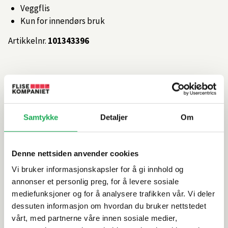
Veggflis
Kun for innendørs bruk
Artikkelnr.
101343396
Produktinformasjon
Spesifikasjoner
Samtykke
Detaljer
Om
Rengjøring og vedlikehold
Denne nettsiden anvender cookies
Leveringsinformasjon
Vi bruker informasjonskapsler for å gi innhold og
annonser et personlig preg, for å levere sosiale
mediefunksjoner og for å analysere trafikken vår. Vi deler
Vurderinger
dessuten informasjon om hvordan du bruker nettstedet
vårt, med partnerne våre innen sosiale medier,