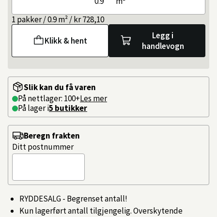
m²
1 pakker / 0.9 m² / kr 728,10
Legg i
Klikk & hent
handlevogn
Slik kan du få varen
På nettlager: 100+
Les mer
På lager i
5 butikker
Beregn frakten
Ditt postnummer
RYDDESALG - Begrenset antall!
Kun lagerført antall tilgjengelig. Overskytende