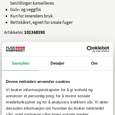
bestillinger kanselleres.
Gulv- og veggflis
Kun for innendørs bruk
Rettskåret, egnet for smale fuger
Artikkelnr.
101368393
Produktinformasjon
Samtykke
Detaljer
Om
Spesifikasjoner
Denne nettsiden anvender cookies
Rengjøring og vedlikehold
Vi bruker informasjonskapsler for å gi innhold og
annonser et personlig preg, for å levere sosiale
Leveringsinformasjon
mediefunksjoner og for å analysere trafikken vår. Vi deler
dessuten informasjon om hvordan du bruker nettstedet
Dokumentasjon
vårt, med partnerne våre innen sosiale medier,