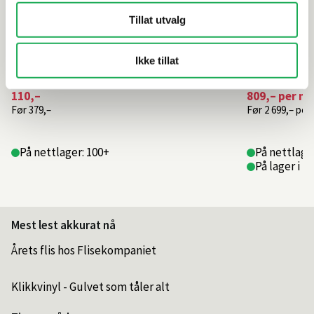
Tillat utvalg
Ikke tillat
110,–
809,–
per m²
Før
379,–
Før
2 699,–
per
På nettlager: 100+
På nettlage
På lager i 2
Mest lest akkurat nå
Årets flis hos Flisekompaniet
Klikkvinyl - Gulvet som tåler alt