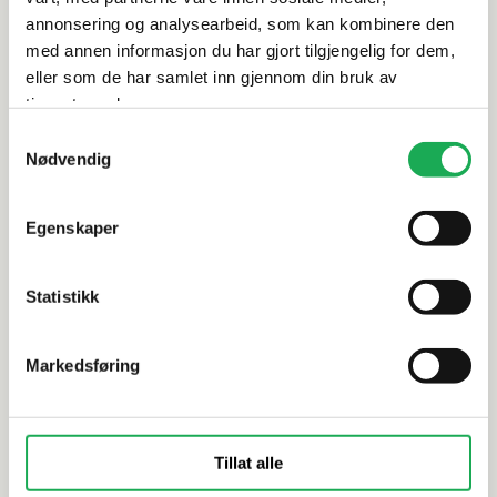
annonsering og analysearbeid, som kan kombinere den
med annen informasjon du har gjort tilgjengelig for dem,
eller som de har samlet inn gjennom din bruk av
Alternative produkter
tjenestene deres.
Samtykkevalg
-71%
-70%
Nødvendig
RAK
RAK
Neo, Ivory/Cream 5x5 Mosaikkflis
Marte, Bla
Egenskaper
Statistikk
Markedsføring
Tillat alle