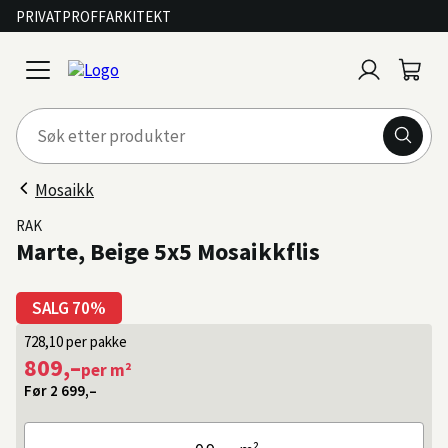
PRIVAT
PROFF
ARKITEKT
Logg
Handl
open
inn
menu
Mosaikk
RAK
Marte, Beige 5x5 Mosaikkflis
SALG 70%
728,10
per pakke
809,–
per m²
Før
2 699,–