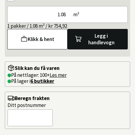
m²
1 pakker / 1.08 m² / kr 754,92
Legg i
Klikk & hent
handlevogn
Slik kan du få varen
På nettlager: 100+
Les mer
På lager i
6 butikker
Beregn frakten
Ditt postnummer