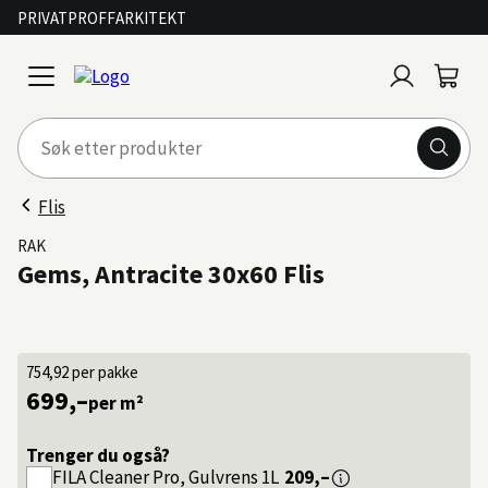
PRIVAT
PROFF
ARKITEKT
Logg
Handl
open
inn
menu
Flis
RAK
Gems, Antracite 30x60 Flis
754,92
per pakke
699,–
per m²
Trenger du også?
FILA
Cleaner Pro, Gulvrens 1L
209,–