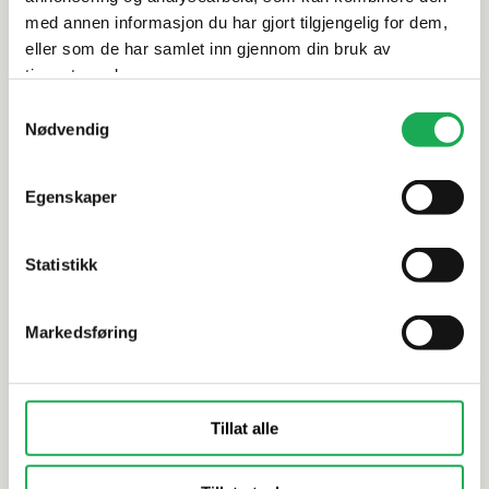
med annen informasjon du har gjort tilgjengelig for dem,
eller som de har samlet inn gjennom din bruk av
tjenestene deres.
Alternative produkter
Samtykkevalg
Nødvendig
RAK
RAK
Gems, Antracite (Matt) 60x60 Flis
Gems, Antr
Egenskaper
Statistikk
Markedsføring
Tillat alle