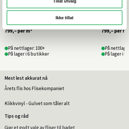
Tillat utvalg
Ikke tillat
799,–
per m²
799,–
per m²
På nettlager: 100+
På nettlage
På lager i 6 butikker
På lager i 6
Mest lest akkurat nå
Årets flis hos Flisekompaniet
Klikkvinyl - Gulvet som tåler alt
Tips og råd
Gjør et godt valg av fliser til badet