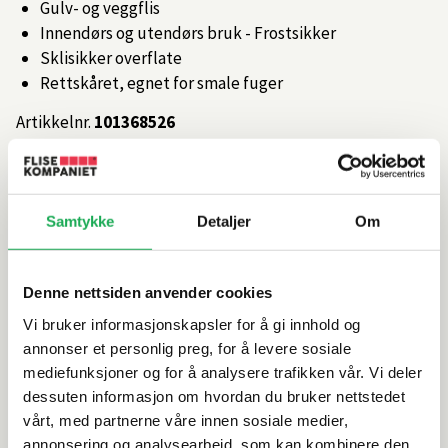
Gulv- og veggflis
Innendørs og utendørs bruk - Frostsikker
Sklisikker overflate
Rettskåret, egnet for smale fuger
Artikkelnr.
101368526
Produktinformasjon
Samtykke
Detaljer
Om
Spesifikasjoner
Denne nettsiden anvender cookies
Rengjøring og vedlikehold
Vi bruker informasjonskapsler for å gi innhold og
annonser et personlig preg, for å levere sosiale
mediefunksjoner og for å analysere trafikken vår. Vi deler
Leveringsinformasjon
dessuten informasjon om hvordan du bruker nettstedet
vårt, med partnerne våre innen sosiale medier,
Dokumentasjon
annonsering og analysearbeid, som kan kombinere den