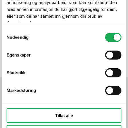
annonsering og analysearbeid, som kan kombinere den
med annen informasjon du har gjort tilgjengelig for dem,
eller som de har samlet inn gjennom din bruk av
Produktinformasjon
tjenestene deres.
Samtykkevalg
Nødvendig
Spesifikasjoner
Leveringsinformasjon
Egenskaper
Statistikk
Mest lest akkurat nå
Markedsføring
Årets flis hos Flisekompaniet
Klikkvinyl - Gulvet som tåler alt
Tillat alle
Tips og råd