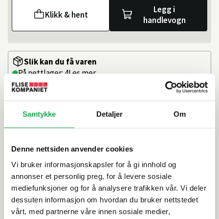
Legg i
Klikk & hent
handlevogn
Slik kan du få varen
På nettlager: 4
Les mer
På lager i
16 butikker
Beregn frakten
Samtykke
Detaljer
Om
Ditt postnummer
Denne nettsiden anvender cookies
Vi bruker informasjonskapsler for å gi innhold og
Forlenger borets levetid betraktelig
annonser et personlig preg, for å levere sosiale
Praktisk glasskrukke med lokk
mediefunksjoner og for å analysere trafikken vår. Vi deler
Enkel å bruke
dessuten informasjon om hvordan du bruker nettstedet
vårt, med partnerne våre innen sosiale medier,
Artikkelnr.
101216301