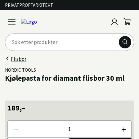
PRIVAT
PROFF
ARKITEKT
Logg
Handl
open
inn
menu
Flisbor
NORDIC TOOLS
Kjølepasta for diamant flisbor 30 ml
189,–
Antall