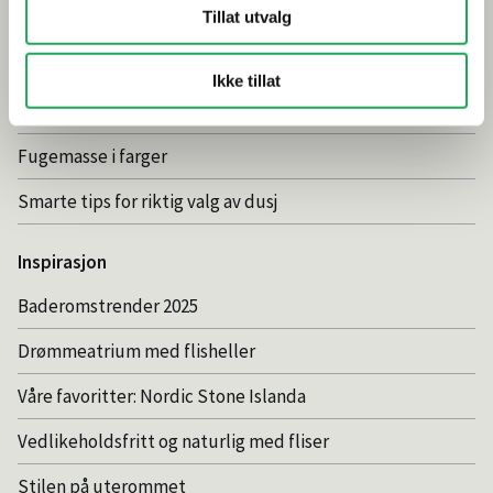
Tillat utvalg
Gjør et godt valg av fliser til badet
Dette må du tenke på når du innreder badet
Ikke tillat
Visste du at du kan legge flis på flis
Fugemasse i farger
Smarte tips for riktig valg av dusj
Inspirasjon
Baderomstrender 2025
Drømmeatrium med flisheller
Våre favoritter: Nordic Stone Islanda
Vedlikeholdsfritt og naturlig med fliser
Stilen på uterommet