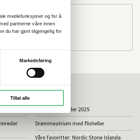
Beregn frakten
iale mediefunksjoner og for å
Ditt postnummer
 med partnerne våre innen
u har gjort tilgjengelig for
Markedsføring
Inspirasjon
Tillat alle
badet
Baderomstrender 2025
innreder
Drømmeatrium med flisheller
Våre favoritter: Nordic Stone Islanda