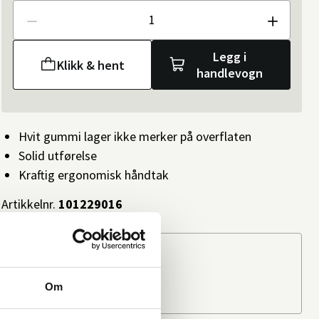
Antall
Legg i
Klikk & hent
handlevogn
Hvit gummi lager ikke merker på overflaten
Solid utførelse
Kraftig ergonomisk håndtak
Artikkelnr.
101229016
Slik kan du få varen
På nettlager: 6
Les mer
Om
På lager i
14 butikker