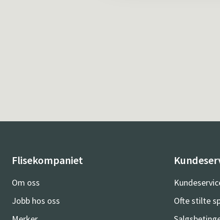
Flisekompaniet
Kundeser
Om oss
Kundeservic
Jobb hos oss
Ofte stilte 
Merker
Salgsbetinge