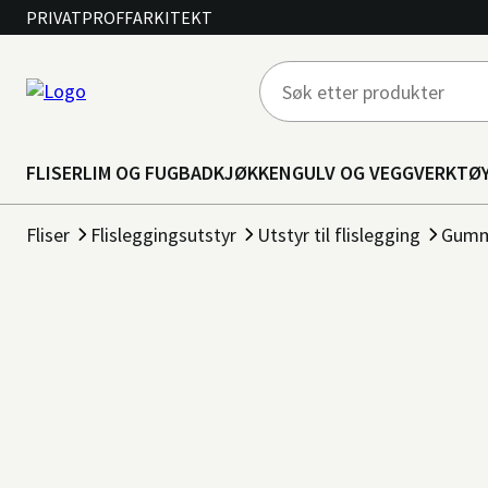
PRIVAT
PROFF
ARKITEKT
FLISER
LIM OG FUG
BAD
KJØKKEN
GULV OG VEGG
VERKTØ
Fliser
Flisleggingsutstyr
Utstyr til flislegging
Gumm