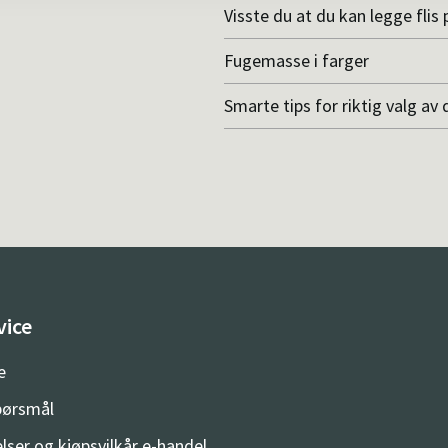
Visste du at du kan legge flis p
Fugemasse i farger
Smarte tips for riktig valg av 
vice
e
spørsmål
lser og kjøpsvilkår e-handel