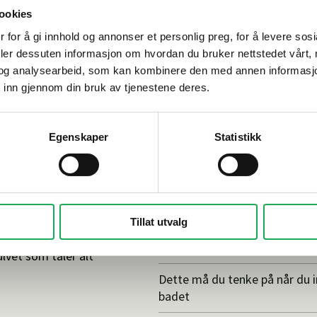
ookies
 for å gi innhold og annonser et personlig preg, for å levere sos
deler dessuten informasjon om hvordan du bruker nettstedet vårt,
og analysearbeid, som kan kombinere den med annen informasjon d
 inn gjennom din bruk av tjenestene deres.
Egenskaper
Statistikk
Tips og råd
Tillat utvalg
Gjør et godt valg av fliser til 
ulvet som tåler alt
Dette må du tenke på når du 
badet