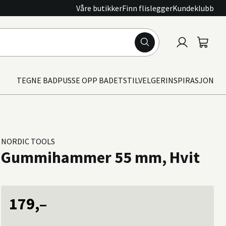
Våre butikker
Finn flislegger
Kundeklubb
Logg
Handle
inn
TEGNE BAD
PUSSE OPP BADET
STILVELGER
INSPIRASJON
NORDIC TOOLS
Gummihammer 55 mm, Hvit
179,–