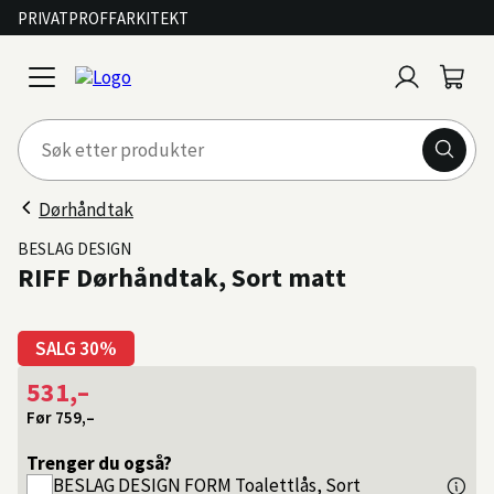
PRIVAT
PROFF
ARKITEKT
Logg
Handl
open
inn
menu
Dørhåndtak
BESLAG DESIGN
RIFF Dørhåndtak, Sort matt
SALG 30%
531,–
Før
759,–
Trenger du også?
BESLAG DESIGN
FORM Toalettlås, Sort