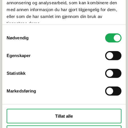
annonsering og analysearbeid, som kan kombinere den
med annen informasjon du har gjort tilgjengelig for dem,
Alternative produkter
eller som de har samlet inn gjennom din bruk av
tjenestene deres.
-30%
-30%
Samtykkevalg
Nødvendig
BESLAG DESIGN
+3 farger
BESLAG DESIG
HELIX 200 Dørhåndtak, Sort matt
HELIX 200 
Egenskaper
Statistikk
Markedsføring
Tillat alle