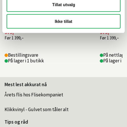
Tillat utvalg
Ikke tillat
979,–
979,–
Før
1 399,–
Før
1 399,–
Bestillingsvare
På nettlager
På lager i 1 butikk
På lager i 1
Mest lest akkurat nå
Årets flis hos Flisekompaniet
Klikkvinyl - Gulvet som tåler alt
Tips og råd